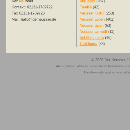
Der
Neu
sser
Aktuelles
(987)
Kontakt: 02131-1789722
Familie
(42)
Fax 02131-1789723
Neusser Kultur
(253)
Mail: hallo@derneusser.de
Neusser Leben
(401)
Neusser Sport
(63)
Neusser Umwelt
(11)
Schützenfeste
(16)
Titelthema
(88)
© 2026
Der Neusser
/ 
Alle auf dieser Website verwendeten Materialien unt
Die Verwendung ist ohne ausdrück