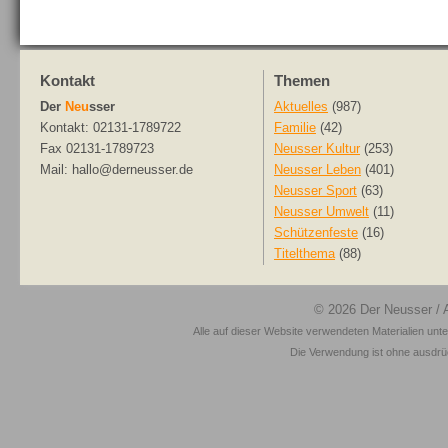
Kontakt
Themen
Der
Neu
sser
Aktuelles
(987)
Kontakt: 02131-1789722
Familie
(42)
Fax 02131-1789723
Neusser Kultur
(253)
Mail: hallo@derneusser.de
Neusser Leben
(401)
Neusser Sport
(63)
Neusser Umwelt
(11)
Schützenfeste
(16)
Titelthema
(88)
© 2026
Der Neusser
/ 
Alle auf dieser Website verwendeten Materialien unt
Die Verwendung ist ohne ausdrück