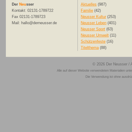
Der
Neu
sser
Aktuelles
(987)
Kontakt: 02131-1789722
Familie
(42)
Fax 02131-1789723
Neusser Kultur
(253)
Mail: hallo@derneusser.de
Neusser Leben
(401)
Neusser Sport
(63)
Neusser Umwelt
(11)
Schützenfeste
(16)
Titelthema
(88)
© 2026
Der Neusser
/ 
Alle auf dieser Website verwendeten Materialien unt
Die Verwendung ist ohne ausdrück