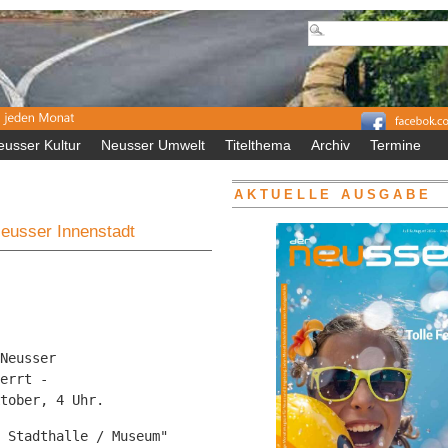
eusser Kultur
Neusser Umwelt
Titelthema
Archiv
Termine
AKTUELLE AUSGABE
 Neusser Innenstadt
Neusser 

errt -

tober, 4 Uhr.
 Stadthalle / Museum" 
