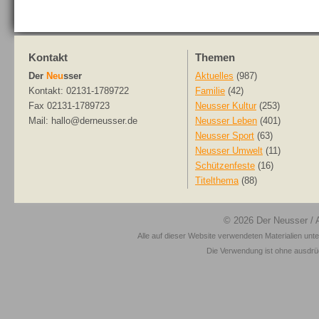
Kontakt
Themen
Der
Neu
sser
Aktuelles
(987)
Kontakt: 02131-1789722
Familie
(42)
Fax 02131-1789723
Neusser Kultur
(253)
Mail: hallo@derneusser.de
Neusser Leben
(401)
Neusser Sport
(63)
Neusser Umwelt
(11)
Schützenfeste
(16)
Titelthema
(88)
© 2026
Der Neusser
/ 
Alle auf dieser Website verwendeten Materialien unt
Die Verwendung ist ohne ausdrück