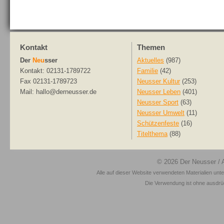
Kontakt
Themen
Der
Neu
sser
Aktuelles
(987)
Kontakt: 02131-1789722
Familie
(42)
Fax 02131-1789723
Neusser Kultur
(253)
Mail: hallo@derneusser.de
Neusser Leben
(401)
Neusser Sport
(63)
Neusser Umwelt
(11)
Schützenfeste
(16)
Titelthema
(88)
© 2026
Der Neusser
/ 
Alle auf dieser Website verwendeten Materialien unt
Die Verwendung ist ohne ausdrück