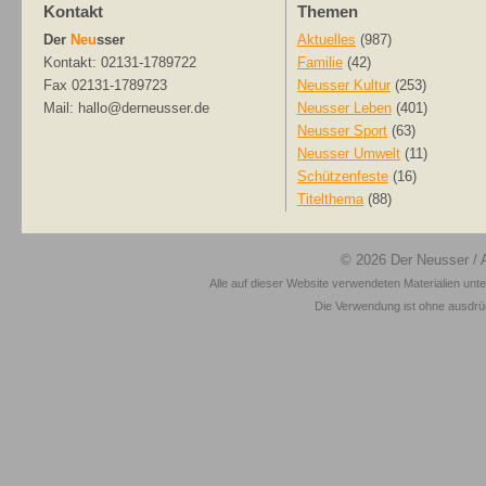
Kontakt
Themen
Der
Neu
sser
Aktuelles
(987)
Kontakt: 02131-1789722
Familie
(42)
Fax 02131-1789723
Neusser Kultur
(253)
Mail: hallo@derneusser.de
Neusser Leben
(401)
Neusser Sport
(63)
Neusser Umwelt
(11)
Schützenfeste
(16)
Titelthema
(88)
© 2026
Der Neusser
/ 
Alle auf dieser Website verwendeten Materialien unt
Die Verwendung ist ohne ausdrück