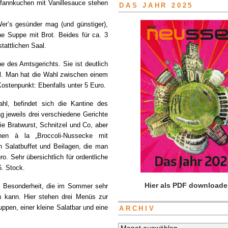
fannkuchen mit Vanillesauce stehen
DAS JAHR 2025
Wer’s gesünder mag (und günstiger),
ne Suppe mit Brot. Beides für ca. 3
tattlichen Saal.
ne des Amtsgerichts. Sie ist deutlich
hl. Man hat die Wahl zwischen einem
Kostenpunkt: Ebenfalls unter 5 Euro.
ahl, befindet sich die Kantine des
 jeweils drei verschiedene Gerichte
ie Bratwurst, Schnitzel und Co, aber
nen à la „Broccoli-Nussecke mit
 Salatbuffet und Beilagen, die man
o. Sehr übersichtlich für ordentliche
6. Stock.
Hier als PDF downloade
ne Besonderheit, die im Sommer sehr
en kann. Hier stehen drei Menüs zur
ppen, einer kleine Salatbar und eine
ARCHIV
Archiv