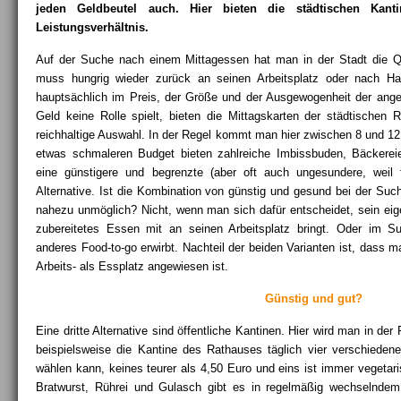
jeden Geldbeutel auch. Hier bieten die städtischen Kant
Leistungsverhältnis.
Auf der Suche nach einem Mittagessen hat man in der Stadt die Qua
muss hungrig wieder zurück an seinen Arbeitsplatz oder nach H
hauptsächlich im Preis, der Größe und der Ausgewogenheit der angeb
Geld keine Rolle spielt, bieten die Mittagskarten der städtischen 
reichhaltige Auswahl. In der Regel kommt man hier zwischen 8 und 12 
etwas schmaleren Budget bieten zahlreiche Imbissbuden, Bäckerei
eine günstigere und begrenzte (aber oft auch ungesundere, weil fe
Alternative. Ist die Kombination von günstig und gesund bei der Suc
nahezu unmöglich? Nicht, wenn man sich dafür entscheidet, sein eig
zubereitetes Essen mit an seinen Arbeitsplatz bringt. Oder im Su
anderes Food-to-go erwirbt. Nachteil der beiden Varianten ist, dass 
Arbeits- als Essplatz angewiesen ist.
Günstig und gut?
Eine dritte Alternative sind öffentliche Kantinen. Hier wird man in der 
beispielsweise die Kantine des Rathauses täglich vier verschiede
wählen kann, keines teurer als 4,50 Euro und eins ist immer vegetari
Bratwurst, Rührei und Gulasch gibt es in regelmäßig wechselndem