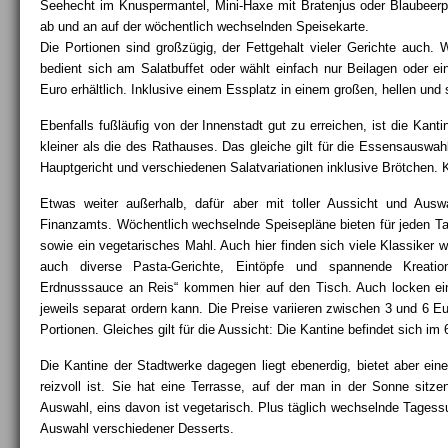
Seehecht im Knuspermantel, Mini-Haxe mit Bratenjus oder Blaubeerp
ab und an auf der wöchentlich wechselnden Speisekarte.
Die Portionen sind großzügig, der Fettgehalt vieler Gerichte auch. 
bedient sich am Salatbuffet oder wählt einfach nur Beilagen oder ei
Euro erhältlich. Inklusive einem Essplatz in einem großen, hellen und s
Ebenfalls fußläufig von der Innenstadt gut zu erreichen, ist die Kanti
kleiner als die des Rathauses. Das gleiche gilt für die Essensauswa
Hauptgericht und verschiedenen Salatvariationen inklusive Brötchen. 
Etwas weiter außerhalb, dafür aber mit toller Aussicht und Ausw
Finanzamts. Wöchentlich wechselnde Speisepläne bieten für jeden Tag
sowie ein vegetarisches Mahl. Auch hier finden sich viele Klassiker w
auch diverse Pasta-Gerichte, Eintöpfe und spannende Kreatio
Erdnusssauce an Reis“ kommen hier auf den Tisch. Auch locken ein
jeweils separat ordern kann. Die Preise variieren zwischen 3 und 6 Eur
Portionen. Gleiches gilt für die Aussicht: Die Kantine befindet sich im 
Die Kantine der Stadtwerke dagegen liegt ebenerdig, bietet aber ei
reizvoll ist. Sie hat eine Terrasse, auf der man in der Sonne sitz
Auswahl, eins davon ist vegetarisch. Plus täglich wechselnde Tagessu
Auswahl verschiedener Desserts.