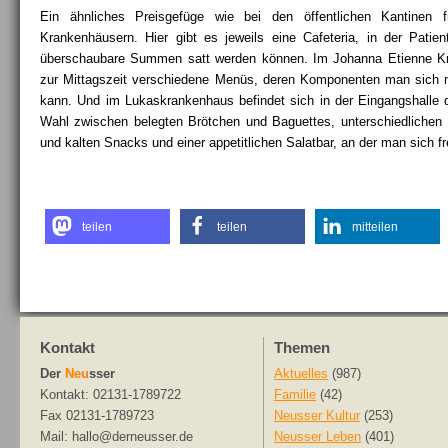
Ein ähnliches Preisgefüge wie bei den öffentlichen Kantinen
Krankenhäusern. Hier gibt es jeweils eine Cafeteria, in der Patie
überschaubare Summen satt werden können. Im Johanna Etienne Kr
zur Mittagszeit verschiedene Menüs, deren Komponenten man sich 
kann. Und im Lukaskrankenhaus befindet sich in der Eingangshalle 
Wahl zwischen belegten Brötchen und Baguettes, unterschiedlichen
und kalten Snacks und einer appetitlichen Salatbar, an der man sich 
teilen
teilen
mitteilen
Kontakt
Themen
Der
Neu
sser
Aktuelles
(987)
Kontakt: 02131-1789722
Familie
(42)
Fax 02131-1789723
Neusser Kultur
(253)
Mail: hallo@derneusser.de
Neusser Leben
(401)