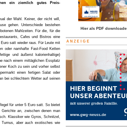
inen ein ziemlich gutes Preis-
l der Wahl. Keiner, der nicht will,
ause gehen. Unterschiede bestehen
Hier als PDF downloade
otenen Mahlzeiten. Für die, für die
Restaurants, Cafes und Bistros eine
ANZEIGE
Euro satt wieder raus. Für Leute mit
en oder namhafte Fast-Food Ketten
ttige und äußerst kalorienhaltige)
he nach einem mittäglichen Essplatz
ener Koch zu sein und vorher selbst
permarkt einen fertigen Salat oder
man bei schlechtem Wetter auf seinen
Regel für unter 5 Euro satt. So bietet
ne Gerichte an, zwischen denen man
sch. Klassiker wie Gyros, Schnitzel,
 Turnus, aber auch exotisches wie