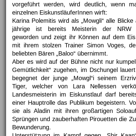
vorgeführt werden, wird deutlich, wenn m
einzelnen EiskunstläuferInnen wirft:
Karina Polemitis wird als „Mowgli“ alle Blicke
jährige ist bereits Meisterin der NRW 
geworden und zeigt ihr Können auf dem Eis
mit ihrem stolzen Trainer Simon Voges, der
beliebten Bären „Baloo“ übernimmt.
Aber es wird auf der Bühne nicht nur kumpelh
Gemütlichkeit“ zugehen, im Dschungel lauer
begegnet der junge „Mowgl“i seinem Erzri
Tiger, welcher von Lara Nellessen verk
Landesmeisterin im Eiskunstlauf darf berei
einer Hauptrolle das Publikum begeistern. Vo
sie als Aladin mit ihren großartigen Soloauf
Sprüngen und zauberhaften Pirouetten die Z
Bewunderung.
Unterstützung im Kampf gegen „Shir Kaan“