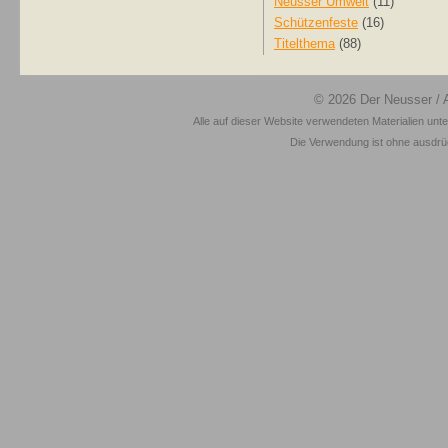
Neusser Umwelt
(11)
Schützenfeste
(16)
Titelthema
(88)
© 2026
Der Neusser
/ 
Alle auf dieser Website verwendeten Materialien unt
Die Verwendung ist ohne ausdrück