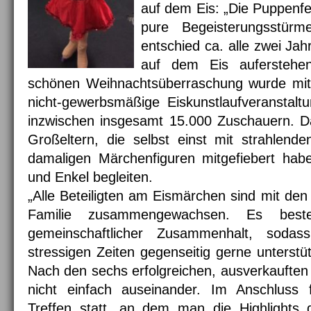
auf dem Eis: „Die Puppenfe
pure Begeisterungsstü
entschied ca. alle zwei Ja
auf dem Eis auferstehe
schönen Weihnachtsüberraschung wurde mit
nicht-gewerbsmäßige Eiskunstlaufveranstalt
inzwischen insgesamt 15.000 Zuschauern. Da
Großeltern, die selbst einst mit strahlend
damaligen Märchenfiguren mitgefiebert hab
und Enkel begleiten.
„Alle Beteiligten am Eismärchen sind mit den
Familie zusammengewachsen. Es besteh
gemeinschaftlicher Zusammenhalt, sod
stressigen Zeiten gegenseitig gerne unterstüt
Nach den sechs erfolgreichen, ausverkaufte
nicht einfach auseinander. Im Anschluss fi
Treffen statt, an dem man die Highlights