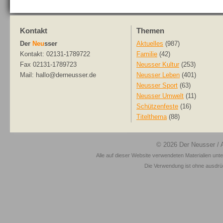
Kontakt
Themen
Der
Neu
sser
Aktuelles
(987)
Kontakt: 02131-1789722
Familie
(42)
Fax 02131-1789723
Neusser Kultur
(253)
Mail: hallo@derneusser.de
Neusser Leben
(401)
Neusser Sport
(63)
Neusser Umwelt
(11)
Schützenfeste
(16)
Titelthema
(88)
© 2026
Der Neusser
/ 
Alle auf dieser Website verwendeten Materialien unt
Die Verwendung ist ohne ausdrück