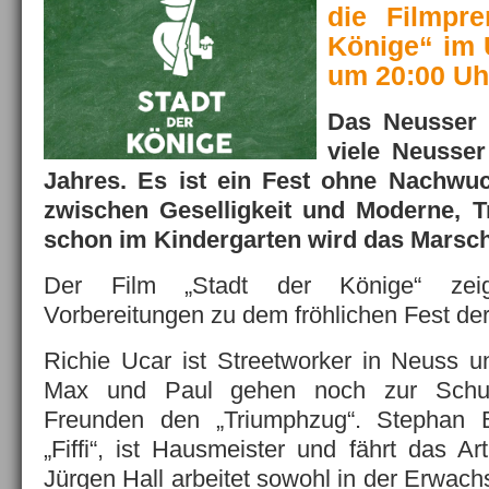
die Filmpre
Könige“ im 
um 20:00 Uh
Das Neusser S
viele Neusse
Jahres. Es ist ein Fest ohne Nachwu
zwischen Geselligkeit und Moderne, T
schon im Kindergarten wird das Marsch
Der Film „Stadt der Könige“ zeig
Vorbereitungen zu dem fröhlichen Fest der
Richie Ucar ist Streetworker in Neuss u
Max und Paul gehen noch zur Schu
Freunden den „Triumphzug“. Stephan 
„Fiffi“, ist Hausmeister und fährt das Art
Jürgen Hall arbeitet sowohl in der Erwac