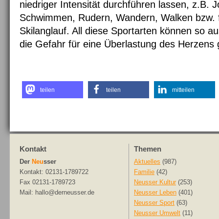
niedriger Intensität durchführen lassen, z.B.
Schwimmen, Rudern, Wandern, Walken bzw. f
Skilanglauf. All diese Sportarten können so 
die Gefahr für eine Überlastung des Herzens g
teilen
teilen
mitteilen
Kontakt
Themen
Der
Neu
sser
Aktuelles
(987)
Kontakt: 02131-1789722
Familie
(42)
Fax 02131-1789723
Neusser Kultur
(253)
Mail: hallo@derneusser.de
Neusser Leben
(401)
Neusser Sport
(63)
Neusser Umwelt
(11)