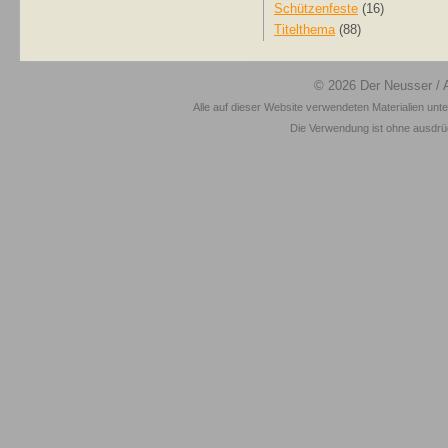
Schützenfeste
(16)
Titelthema
(88)
© 2026
Der Neusser
/ 
Alle auf dieser Website verwendeten Materialien unt
Die Verwendung ist ohne ausdrück