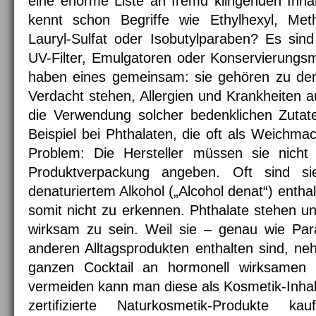
eine enorme Liste an fremd klingenden Inha
kennt schon Begriffe wie Ethylhexyl, Met
Lauryl-Sulfat oder Isobutylparaben? Es sind
UV-Filter, Emulgatoren oder Konservierungsmi
haben eines gemeinsam: sie gehören zu den 
Verdacht stehen, Allergien und Krankheiten a
die Verwendung solcher bedenklichen Zutate
Beispiel bei Phthalaten, die oft als Weichma
Problem: Die Hersteller müssen sie nicht
Produktverpackung angeben. Oft sind si
denaturiertem Alkohol („Alcohol denat“) entha
somit nicht zu erkennen. Phthalate stehen un
wirksam zu sein. Weil sie – genau wie Par
anderen Alltagsprodukten enthalten sind, ne
ganzen Cocktail an hormonell wirksamen
vermeiden kann man diese als Kosmetik-Inhal
zertifizierte Naturkosmetik-Produkte ka