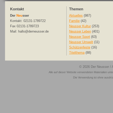
Kontakt
Themen
Der
Neu
sser
Aktuelles
(987)
Kontakt: 02131-1789722
Familie
(42)
Fax 02131-1789723
Neusser Kultur
(253)
Mail: hallo@derneusser.de
Neusser Leben
(401)
Neusser Sport
(63)
Neusser Umwelt
(11)
Schützenfeste
(16)
Titelthema
(88)
© 2026
Der Neusser
/ 
Alle auf dieser Website verwendeten Materialien unt
Die Verwendung ist ohne ausdrück