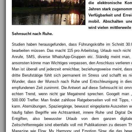
die elektronische Ko
Jahren stark zugenomm
Verfügbarkeit und Erre
mobil. Abschalten un
wird vielen mittlerweile
Sehnsucht nach Ruhe.
Studien haben herausgefunden, dass Führungskräfte im Schnitt 3
bearbeiten müssen. Das macht 115 pro Arbeitstag, Urlaub noch nicht
Anrufe, SMS, diverse WhatsApp-Gruppen etc. Ständig meint man,
ansonsten könne man Wichtiges verpassen, den Anschluss verlieren ode
Man ist überall und jederzeit erreichbar, beziehungsweise meint, dass
dritte Berufstätige fühlt sich permanent im Stress und schafft es n
Wunder, dass der Wunsch nach Ruhe und Entschleunigung in diese
empfundenen Zeit zunimmt. Die Antwort auf diese Sehnsucht ist omn
echten Trend, wenn nicht gar Megatrend sprechen. Googelt man „
500.000 Treffer. Man findet zahllose Ratgeberseiten voll mit Tipps
kann. Atemübungen, Spaziergänge, bewusst eingeplante Auszeiten 
häufig fallen Begriffe wie Achtsamkeit, innere Ruhe und Digital De
Entgiften, also bewusster Urlaub von dem ganzen digital
Zeitschriftenregale sind ebenfalls voll mit Publikationen zu diesem T
Magazine wie Flow, My Harmony und Emotion Slow, die das bewus