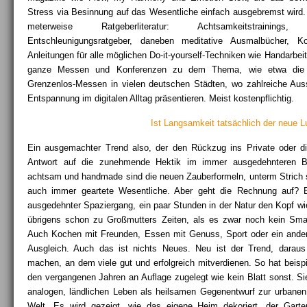
Stress via Besinnung auf das Wesentliche einfach ausgebremst wird.
meterweise Ratgeberliteratur: Achtsamkeitstrainings
Entschleunigungsratgeber, daneben meditative Ausmalbücher, 
Anleitungen für alle möglichen Do-it-yourself-Techniken wie Handarbei
ganze Messen und Konferenzen zu dem Thema, wie etwa die S
Grenzenlos-Messen in vielen deutschen Städten, wo zahlreiche Au
Entspannung im digitalen Alltag präsentieren. Meist kostenpflichtig.
Ist Langsamkeit tatsächlich der neue 
Ein ausgemachter Trend also, der den Rückzug ins Private oder die
Antwort auf die zunehmende Hektik im immer ausgedehnteren Be
achtsam und handmade sind die neuen Zauberformeln, unterm Strich 
auch immer geartete Wesentliche. Aber geht die Rechnung auf? Es
ausgedehnter Spaziergang, ein paar Stunden in der Natur den Kopf w
übrigens schon zu Großmutters Zeiten, als es zwar noch kein Sma
Auch Kochen mit Freunden, Essen mit Genuss, Sport oder ein andere
Ausgleich. Auch das ist nichts Neues. Neu ist der Trend, daraus
machen, an dem viele gut und erfolgreich mitverdienen. So hat beispie
den vergangenen Jahren an Auflage zugelegt wie kein Blatt sonst. Si
analogen, ländlichen Leben als heilsamen Gegenentwurf zur urbanen H
Welt. Es wird gezeigt, wie das eigene Heim dekoriert, der Garten