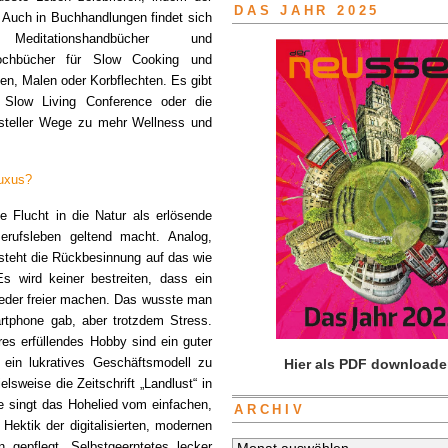
DAS JAHR 2025
 Auch in Buchhandlungen findet sich
, Meditationshandbücher und
Kochbücher für Slow Cooking und
ten, Malen oder Korbflechten. Es gibt
low Living Conference oder die
ssteller Wege zu mehr Wellness und
Luxus?
 Flucht in die Natur als erlösende
rufsleben geltend macht. Analog,
steht die Rückbesinnung auf das wie
 wird keiner bestreiten, dass ein
ieder freier machen. Das wusste man
rtphone gab, aber trotzdem Stress.
s erfüllendes Hobby sind ein guter
 ein lukratives Geschäftsmodell zu
Hier als PDF downloade
lsweise die Zeitschrift „Landlust“ in
e singt das Hohelied vom einfachen,
ARCHIV
ektik der digitalisierten, modernen
 gepflegt, Selbstgeerntetes lecker
Archiv