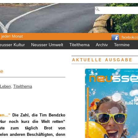
eusser Kultur
Neusser Umwelt
Titelthema
Archiv
Termine
AKTUELLE AUSGABE
he
 Leben
,
Titelthema
cken…“
Die Zahl, die Tim Bendzko
Nur noch kurz die Welt retten“
eute zum täglich Brot von
elen anderen Beschäftigten, denn