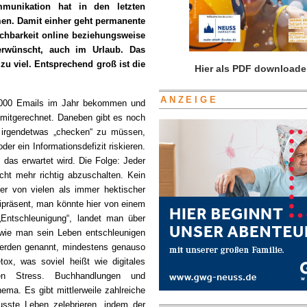
mmunikation hat in den letzten
en. Damit einher geht permanente
ichbarkeit online beziehungsweise
erwünscht, auch im Urlaub. Das
 zu viel. Entsprechend groß ist die
Hier als PDF downloade
ANZEIGE
0.000 Emails im Jahr bekommen und
 mitgerechnet. Daneben gibt es noch
 irgendetwas „checken“ zu müssen,
r ein Informationsdefizit riskieren.
 das erwartet wird. Die Folge: Jeder
icht mehr richtig abzuschalten. Kein
r von vielen als immer hektischer
ipräsent, man könnte hier von einem
Entschleunigung“, landet man über
, wie man sein Leben entschleunigen
werden genannt, mindestens genauso
tox, was soviel heißt wie digitales
en Stress. Buchhandlungen und
hema. Es gibt mittlerweile zahlreiche
ste Leben zelebrieren, indem der