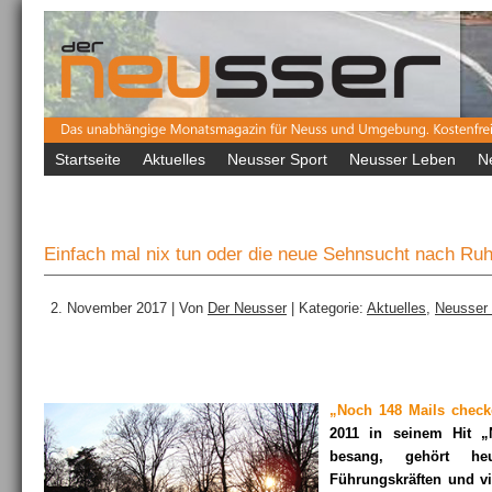
Startseite
Aktuelles
Neusser Sport
Neusser Leben
N
Einfach mal nix tun oder die neue Sehnsucht nach Ru
2. November 2017 | Von
Der Neusser
| Kategorie:
Aktuelles
,
Neusser
„Noch 148 Mails che
2011 in seinem Hit „
besang, gehört h
Führungskräften und vi