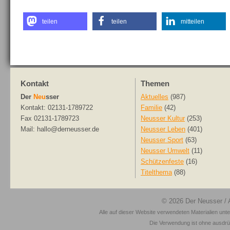
teilen
teilen
mitteilen
Kontakt
Themen
Der
Neu
sser
Aktuelles
(987)
Kontakt: 02131-1789722
Familie
(42)
Fax 02131-1789723
Neusser Kultur
(253)
Mail: hallo@derneusser.de
Neusser Leben
(401)
Neusser Sport
(63)
Neusser Umwelt
(11)
Schützenfeste
(16)
Titelthema
(88)
© 2026
Der Neusser
/ 
Alle auf dieser Website verwendeten Materialien unt
Die Verwendung ist ohne ausdrück