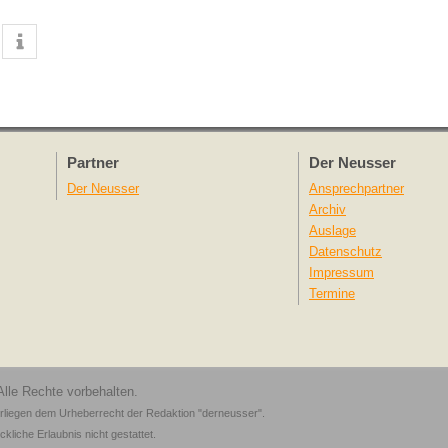
Partner
Der Neusser
Der Neusser
Ansprechpartner
Archiv
Auslage
Datenschutz
Impressum
Termine
Alle Rechte vorbehalten.
erliegen dem Urheberrecht der Redaktion "
derneusser
".
liche Erlaubnis nicht gestattet.