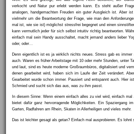
verkocht und Natur pur erlebt werden kann. Es steht außer Frag
analogen, handgemachten Freuden ein guter Ausgleich ist. Aber ist 
vielmehr um die Beantwortung der Frage, wie man den Anforderungen
mal ist, wie sie ist) möglichst stressfrei begegnet und einen sinnstif
kann vermutlich jeder für sich selbst intuitiv richtig beantworten. Wäh
einfach mal sein Handy ausschaltet, macht jemand anders lieber Yoga
oder, oder…
Denn eigentlich ist es ja wirklich nichts neues. Stress gab es imme
auch. Waren es früher Arbeitstage mit 10 oder mehr Stunden, unter Tag
und laut, sind es heute moderne Großraumbüros, digitalisiert und ve
denen gearbeitet wird, haben sich im Laufe der Zeit verändert. Aber
Gearbeitet wurde schon immer. Pausiert und entspannt auch. Hier is
Schmied und sucht sich das aus, was zu ihm passt.
In diesem Sinne: Wenn einem einfach alles zu viel wird, einfach mal 
bietet dafür ganz hervorragende Möglichkeiten. Ein Spaziergang i
Garten, Radfahren am Rhein, Skaten in Allerheiligen und vieles mehr.
Das ist leichter gesagt als getan? Einfach mal ausprobieren. Es lohnt 