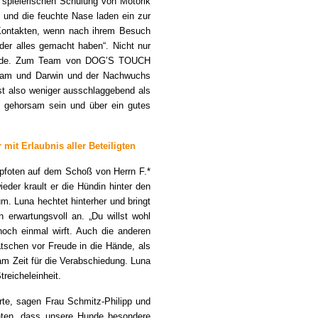
 spielerischen Schulung von Motorik
 und die feuchte Nase laden ein zur
 Kontakten, wenn nach ihrem Besuch
der alles gemacht haben“. Nicht nur
Freude. Zum Team von DOG’S TOUCH
-Bam und Darwin und der Nachwuchs
ist also weniger ausschlaggebend als
d gehorsam sein und über ein gutes
mit Erlaubnis aller Beteiligten
erpfoten auf dem Schoß von Herrn F.*
ieder krault er die Hündin hinter den
um. Luna hechtet hinterher und bringt
n erwartungsvoll an. „Du willst wohl
noch einmal wirft. Auch die anderen
tschen vor Freude in die Hände, als
am Zeit für die Verabschiedung. Luna
reicheleinheit.
te, sagen Frau Schmitz-Philipp und
chten, dass unsere Hunde besondere