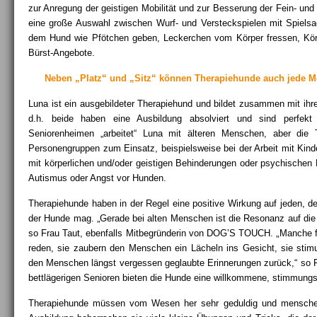
zur Anregung der geistigen Mobilität und zur Besserung der Fein- un
eine große Auswahl zwischen Wurf- und Versteckspielen mit Spielsa
dem Hund wie Pfötchen geben, Leckerchen vom Körper fressen, Körpe
Bürst-Angebote.
Neben „Platz“ und „Sitz“ können Therapiehunde auch jede Me
Luna ist ein ausgebildeter Therapiehund und bildet zusammen mit ihr
d.h. beide haben eine Ausbildung absolviert und sind perfekt 
Seniorenheimen „arbeitet“ Luna mit älteren Menschen, aber d
Personengruppen zum Einsatz, beispielsweise bei der Arbeit mit Kin
mit körperlichen und/oder geistigen Behinderungen oder psychische
Autismus oder Angst vor Hunden.
Therapiehunde haben in der Regel eine positive Wirkung auf jeden, d
der Hunde mag. „Gerade bei alten Menschen ist die Resonanz auf die
„
so Frau Taut, ebenfalls Mitbegründerin von DOG’S TOUCH.
Manche f
reden, sie zaubern den Menschen ein Lächeln ins Gesicht, sie stimul
den Menschen längst vergessen geglaubte Erinnerungen zurück,“ so 
bettlägerigen Senioren bieten die Hunde eine willkommene, stimmung
Therapiehunde müssen vom Wesen her sehr geduldig und menschen