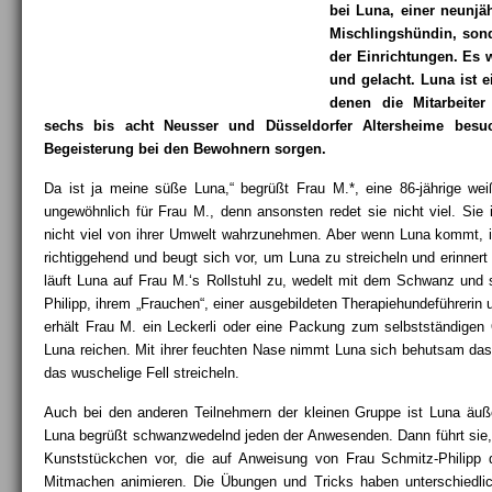
bei Luna, einer neunjä
Mischlingshündin, son
der Einrichtungen. Es wi
und gelacht. Luna ist e
denen die Mitarbeit
sechs bis acht Neusser und Düsseldorfer Altersheime bes
Begeisterung bei den Bewohnern sorgen.
Da ist ja meine süße Luna,“ begrüßt Frau M.*, eine 86-jährige we
ungewöhnlich für Frau M., denn ansonsten redet sie nicht viel. Sie
nicht viel von ihrer Umwelt wahrzunehmen. Aber wenn Luna kommt, i
richtiggehend und beugt sich vor, um Luna zu streicheln und erinner
läuft Luna auf Frau M.‘s Rollstuhl zu, wedelt mit dem Schwanz und s
Philipp, ihrem „Frauchen“, einer ausgebildeten Therapiehundeführer
erhält Frau M. ein Leckerli oder eine Packung zum selbstständigen
Luna reichen. Mit ihrer feuchten Nase nimmt Luna sich behutsam das 
das wuschelige Fell streicheln.
Auch bei den anderen Teilnehmern der kleinen Gruppe ist Luna äuße
Luna begrüßt schwanzwedelnd jeden der Anwesenden. Dann führt sie, 
Kunststückchen vor, die auf Anweisung von Frau Schmitz-Philip
Mitmachen animieren. Die Übungen und Tricks haben unterschiedlic