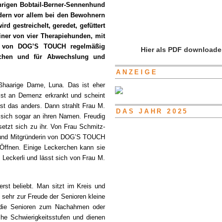
hrigen Bobtail-Berner-Sennenhund
dern vor allem bei den Bewohnern
rd gestreichelt, geredet, gefüttert
iner von vier Therapiehunden, mit
er von DOG’S TOUCH regelmäßig
Hier als PDF downloade
uchen und für Abwechslung und
ANZEIGE
ißhaarige Dame, Luna. Das ist eher
 ist an Demenz erkrankt und scheint
st das anders. Dann strahlt Frau M.
DAS JAHR 2025
t sich sogar an ihren Namen. Freudig
etzt sich zu ihr. Von Frau Schmitz-
in und Mitgründerin von DOG’S TOUCH
 Öffnen. Einige Leckerchen kann sie
Leckerli und lässt sich von Frau M.
rst beliebt.
Man sitzt im Kreis und
sehr zur Freude der Senioren kleine
p die Senioren zum Nachahmen oder
he Schwierigkeitsstufen und dienen