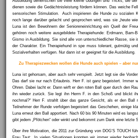
Ausbildung beherrschen sie viele kleine Übungen und Tricks, die der
dienen sowie die Gedächtnisleistung fördern können. Das weiche Fell
sensorischen Stimulation.
Auch inspirieren die Hunde zu sozialen
noch lange darüber gelacht und gesprochen wird, was sie „heute wie
Luna ist den Bewohnern der Senioreneinrichtung ein Quell der 
gehören noch weitere ausgebildete Therapiehunde: Erdmann, Bam
Gismo in Ausbildung. Sie sind alle von unterschiedlicher Rasse, sie 
der Charakter. Ein Therapiehund in spe muss tolerant, gutmütig un
Sozialverhalten verfügen. Nur dann ist er geeignet für die Ausbildung.
Zu Therapiezwecken wollen die Hunde auch spielen – aber nur 
Luna ist gehorsam, aber auch sehr verspielt. Jetzt legt sie die Vord
Das darf sie nur nach Erlaubnis. Herr F. ist ganz begeistert. Immer w
Ohren. Dabei lacht er. Dann wirft er den roten Ball quer durch den Ra
ihn wieder zurück. Sie legt ihn Herrn F. in den Schoß und blickt ih
nochmal?“ Herr F. strahlt über das ganze Gesicht, als er den Ball 
Teilnehmer der Runde verfolgen begeistert das Geschehen, einige kla
Luna erneut den Ball apportiert.
Nach 60 bis 90 Minuten wird es langs
gibt jedem „Pfötchen“ oder winkt und bekommt zum Dank eine letzte St
Über ihre Motivation, die 2011 zur Gründung von DOG‘S TOUCH führ
Frau Taut: „In vielen Situationen konnten wir immer wieder beoba