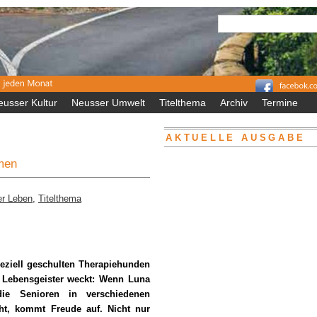
eusser Kultur
Neusser Umwelt
Titelthema
Archiv
Termine
AKTUELLE AUSGABE
men
r Leben
,
Titelthema
eziell geschulten Therapiehunden
 Lebensgeister weckt:
Wenn Luna
die Senioren in verschiedenen
ht, kommt Freude auf. Nicht nur