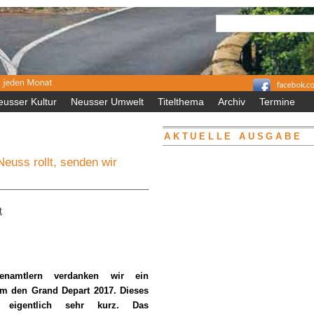
eusser Kultur
Neusser Umwelt
Titelthema
Archiv
Termine
AKTUELLE AUSGABE
euss rollt, senden wir
t
namtlern verdanken wir ein
um den Grand Depart 2017. Dieses
 eigentlich sehr kurz. Das