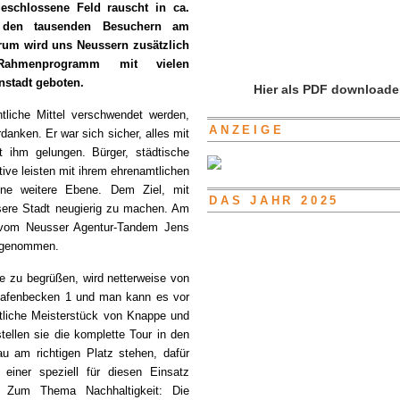
eschlossene Feld rauscht in ca.
den tausenden Besuchern am
rum wird uns Neussern zusätzlich
 Rahmenprogramm mit vielen
enstadt geboten.
Hier als PDF downloade
tliche Mittel verschwendet werden,
ANZEIGE
anken. Er war sich sicher, alles mit
ihm gelungen. Bürger, städtische
tive leisten mit ihrem ehrenamtlichen
ine weitere Ebene. Dem Ziel, mit
DAS JAHR 2025
nsere Stadt neugierig zu machen. Am
n vom Neusser Agentur-Tandem Jens
angenommen.
e zu begrüßen, wird netterweise von
Hafenbecken 1 und man kann es vor
tliche Meisterstück von Knappe und
tellen sie die komplette Tour in den
u am richtigen Platz stehen, dafür
einer speziell für diesen Einsatz
. Zum Thema Nachhaltigkeit: Die