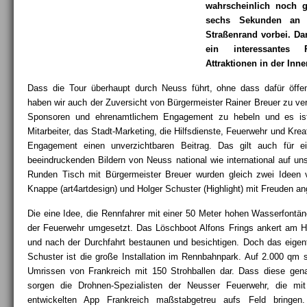
wahrscheinlich noch g
sechs Sekunden an 
Straßenrand vorbei. Da
ein interessantes
Attraktionen in der Inn
Dass die Tour überhaupt durch Neuss führt, ohne dass dafür öffen
haben wir auch der Zuversicht von Bürgermeister Rainer Breuer zu verd
Sponsoren und ehrenamtlichem Engagement zu hebeln und es ist 
Mitarbeiter, das Stadt-Marketing, die Hilfsdienste, Feuerwehr und Krea
Engagement einen unverzichtbaren Beitrag. Das gilt auch für e
beeindruckenden Bildern von Neuss national wie international auf u
Runden Tisch mit Bürgermeister Breuer wurden gleich zwei Idee
Knappe (art4artdesign) und Holger Schuster (Highlight) mit Freuden 
Die eine Idee, die Rennfahrer mit einer 50 Meter hohen Wasserfontän
der Feuerwehr umgesetzt. Das Löschboot Alfons Frings ankert am 
und nach der Durchfahrt bestaunen und besichtigen. Doch das eigen
Schuster ist die große Installation im Rennbahnpark. Auf 2.000 qm s
Umrissen von Frankreich mit 150 Strohballen dar. Dass diese gena
sorgen die Drohnen-Spezialisten der Neusser Feuerwehr, die mit 
entwickelten App Frankreich maßstabgetreu aufs Feld bringen