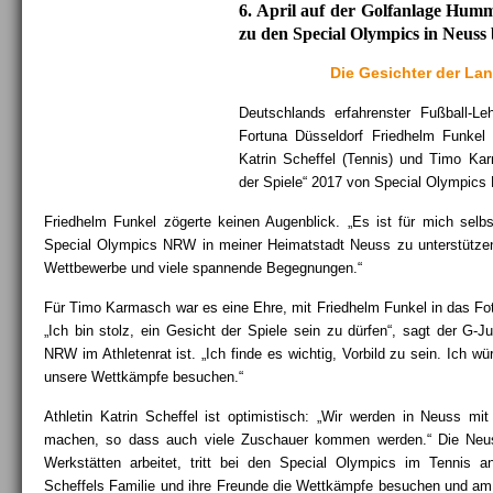
6. April auf der Golfanlage Hu
zu den Special Olympics in Neuss
Die Gesichter der La
Deutschlands erfahrenster Fußball-Leh
Fortuna Düsseldorf Friedhelm Funkel
Katrin Scheffel (Tennis) und Timo Kar
der Spiele“ 2017 von Special Olympics 
Friedhelm Funkel zögerte keinen Augenblick. „Es ist für mich selbs
Special Olympics NRW in meiner Heimatstadt Neuss zu unterstützen.
Wettbewerbe und viele spannende Begegnungen.“
Für Timo Karmasch war es eine Ehre, mit Friedhelm Funkel in das F
„Ich bin stolz, ein Gesicht der Spiele sein zu dürfen“, sagt der G-J
NRW im Athletenrat ist. „Ich finde es wichtig, Vorbild zu sein. Ich w
unsere Wettkämpfe besuchen.“
Athletin Katrin Scheffel ist optimistisch: „Wir werden in Neuss m
machen, so dass auch viele Zuschauer kommen werden.“ Die Neus
Werkstätten arbeitet, tritt bei den Special Olympics im Tennis an
Scheffels Familie und ihre Freunde die Wettkämpfe besuchen und am