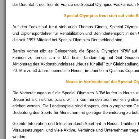
der Durchfahrt der Tour de France die Special Olympics-Fackel nach 
Special Olympics freut sich auf viele 
Auf den Fackellauf freut sich auch Thomas Gindra, Special Olympic
und Diplomsportlehrer für Rehabilitation und Behindertensport in de
die seit 1997 Mitglied bei Special Olympics Deutschland sind.
Bereits vorher gibt es Gelegenheit, die Special Olympics NRW auf
kennen zu lernen: am 6. Mai beim Tandem-Tag auf Gut Gnade
Aktionstag des Aktionsbündnisses „Neuss für alle!“ zur Gleichstellu
20. Mai zu 50 Jahre Lebenshilfe Neuss, im Juni beim Quirinus-Cup u
Neuss in Vorfreude auf die Special O
Die Vorbereitungen auf die Special Olympics NRW laufen in Neuss a
Breuer ist sich sicher, „dass wir im kommenden Sommer ein großa
erleben werden. Die Landesspiele sind Ansporn, den olympischen Ge
Bedeutung des Sports für Menschen mit geistiger Behinderung zu bet
Gelebte Integration und Inklusion durch Sport hat in Neuss Tradition. 
Voraussetzungen, und viele Aktive, Verbände und Unternehmen tragen
werden.