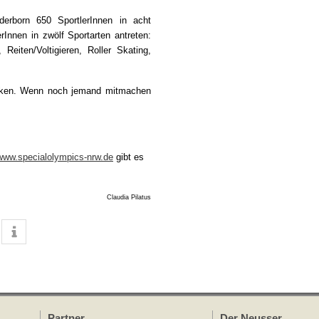
erborn 650 SportlerInnen in acht
rInnen in zwölf Sportarten antreten:
 Reiten/Voltigieren, Roller Skating,
packen. Wenn noch jemand mitmachen
/www.specialolympics-nrw.de
gibt es
Claudia Pilatus
Partner
Der Neusser