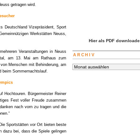
Neuss getragen wird.
Besucher
s Deutschland Vizepräsident, Sport
n Gemeinnützigen Werkstätten Neuss,
Hier als PDF downloade
 mehreren Veranstaltungen in Neuss
ARCHIV
ntal, am 13. Mai am Rathaus zum
ng von Menschen mit Behinderung, am
Archiv
nd beim Sommernachtslauf.
lympics
uf Hochtouren. Bürgermeister Reiner
rtiges Fest voller Freude zusammen
danken nach vorn zu tragen und die
onen.“
Die Sportstätten vor Ort bieten beste
 dazu bei, dass die Spiele gelingen