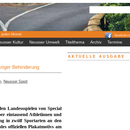
eusser Kultur
Neusser Umwelt
Titelthema
Archiv
Termine
AKTUELLE AUSGABE
tiger Behinderung
n
,
Neusser Sport
den Landessspielen von Special
er eintausend Athletinnen und
ung in zwölf Sportarten an den
des offiziellen Plakatmotivs am