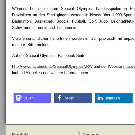
Während bei den ersten Special Olympics Landesspielen in Pad
Disziplinen an den Start gingen, werden in Neuss über 1.000 Sportle
Badminton, Basketball, Boccia, Fußball, Golf, Judo, Leichtathletik,
Schwimmen, Tennis und Tischtennis.
Viele ehrenamtlicher HelferInnen werden im Juli praktisch mit an
möchte: Bitte melden!
Auf der Special Olympics Facebook-Seite
http://www.facebook.de/SpecialOlympicsNRW
und der Website
http:/
laufend Aktuelles und weitere Informationen.
teilen
teilen
mitteilen
Kontakt
Themen