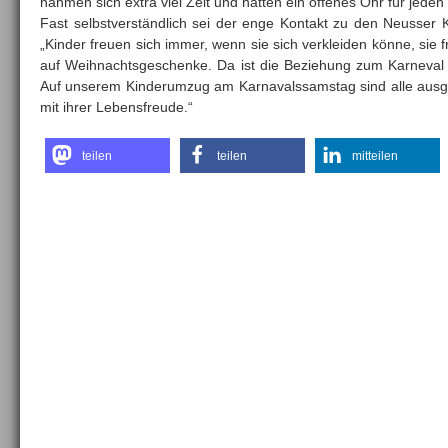
nahmen sich extra viel Zeit und hatten ein offenes Ohr für jede
Fast selbstverständlich sei der enge Kontakt zu den Neusser K
„Kinder freuen sich immer, wenn sie sich verkleiden könne, sie 
auf Weihnachtsgeschenke. Da ist die Beziehung zum Karneval 
Auf unserem Kinderumzug am Karnavalssamstag sind alle ausge
mit ihrer Lebensfreude.“
teilen
teilen
mitteilen