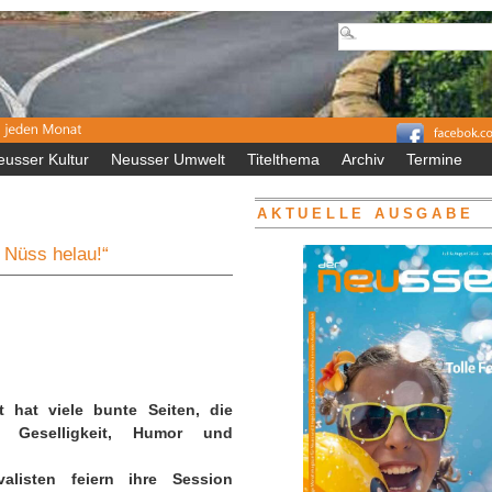
eusser Kultur
Neusser Umwelt
Titelthema
Archiv
Termine
AKTUELLE AUSGABE
 Nüss helau!“
t hat viele bunte Seiten, die
 Geselligkeit, Humor und
alisten feiern ihre Session