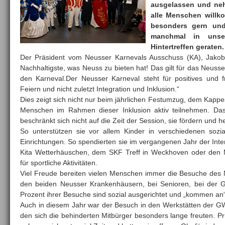
ausgelassen und neh
alle Menschen willk
besonders gern und
manchmal in unser
Hintertreffen geraten.
Der Präsident vom Neusser Karnevals Ausschuss (KA), Jakob
Nachhaltigste, was Neuss zu bieten hat! Das gilt für das Neus
den Karneval.Der Neusser Karneval steht für positives und frö
Feiern und nicht zuletzt Integration und Inklusion.“
Dies zeigt sich nicht nur beim jährlichen Festumzug, dem Kapp
Menschen im Rahmen dieser Inklusion aktiv teilnehmen. Da
beschränkt sich nicht auf die Zeit der Session, sie fördern und 
So unterstützen sie vor allem Kinder in verschiedenen sozia
Einrichtungen. So spendierten sie im vergangenen Jahr der Inter
Kita Wetterhäuschen, dem SKF Treff in Weckhoven oder den 
für sportliche Aktivitäten.
Viel Freude bereiten vielen Menschen immer die Besuche des 
den beiden Neusser Krankenhäusern, bei Senioren, bei der 
Prozent ihrer Besuche sind sozial ausgerichtet und „kommen an“
Auch in diesem Jahr war der Besuch in den Werkstätten der GW
den sich die behinderten Mitbürger besonders lange freuten. Prin