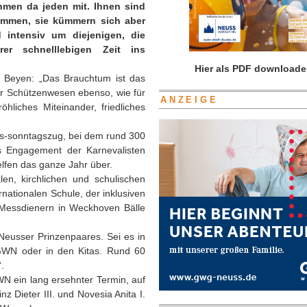
men da jeden mit. Ihnen sind
ommen, sie kümmern sich aber
 intensiv um diejenigen, die
er schnelllebigen Zeit ins
Hier als PDF downloade
 Beyen: „Das Brauchtum ist das
ser Schützenwesen ebenso, wie für
ANZEIGE
hliches Miteinander, friedliches
es-sonntagszug, bei dem rund 300
s Engagement der Karnevalisten
helfen das ganze Jahr über.
len, kirchlichen und schulischen
nationalen Schule, der inklusiven
Messdienern in Weckhoven Bälle
Neusser Prinzenpaares. Sei es in
GWN oder in den Kitas. Rund 60
.
N ein lang ersehnter Termin, auf
z Dieter III. und Novesia Anita I.