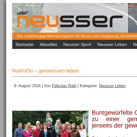
Startseite
Aktuelles
Neusser Sport
Neusser Leben
N
NaWoDo – gemeinsam leben
9. August 2016 | Von
Felicitas Rath
| Kategorie:
Neusser Leben
Buntgewürfelte 
zu einer ge
jenseits der ge