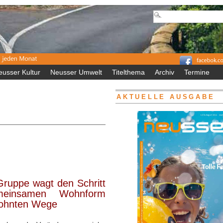
eusser Kultur
Neusser Umwelt
Titelthema
Archiv
Termine
AKTUELLE AUSGABE
Gruppe wagt den Schritt
meinsamen Wohnform
wohnten Wege