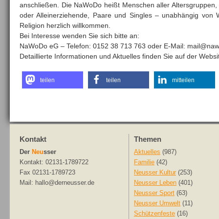
anschließen. Die NaWoDo heißt Menschen aller Altersgruppen,
oder Alleinerziehende, Paare und Singles – unabhängig von W
Religion herzlich willkommen.
Bei Interesse wenden Sie sich bitte an:
NaWoDo eG – Telefon: 0152 38 713 763 oder E-Mail: mail@na
Detaillierte Informationen und Aktuelles finden Sie auf der Web
teilen
teilen
mitteilen
Kontakt
Themen
Der
Neu
sser
Aktuelles
(987)
Kontakt: 02131-1789722
Familie
(42)
Fax 02131-1789723
Neusser Kultur
(253)
Mail: hallo@derneusser.de
Neusser Leben
(401)
Neusser Sport
(63)
Neusser Umwelt
(11)
Schützenfeste
(16)