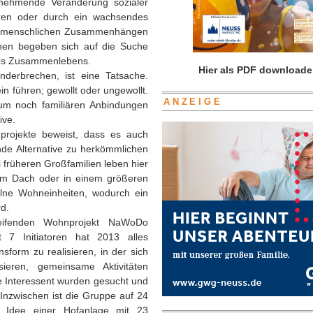
nehmende Veränderung sozialer
turen oder durch ein wachsendes
n menschlichen Zusammenhängen
en begeben sich auf die Suche
es Zusammenlebens.
Hier als PDF downloade
anderbrechen, ist eine Tatsache.
n führen; gewollt oder ungewollt.
ANZEIGE
aum noch familiären Anbindungen
ive.
projekte beweist, dass es auch
ende Alternative zu herkömmlichen
 früheren Großfamilien leben hier
em Dach oder in einem größeren
elne Wohneinheiten, wodurch ein
d.
eifenden Wohnprojekt NaWoDo
t 7 Initiatoren hat 2013 alles
form zu realisieren, in der sich
sieren, gemeinsame Aktivitäten
re Interessent wurden gesucht und
 Inzwischen ist die Gruppe auf 24
e Idee einer Hofanlage mit 23