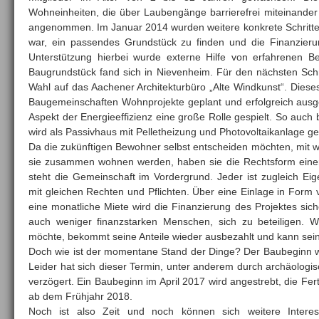
Wohneinheiten, die über Laubengänge barrierefrei miteinander
angenommen. Im Januar 2014 wurden weitere konkrete Schritt
war, ein passendes Grundstück zu finden und die Finanzierun
Unterstützung hierbei wurde externe Hilfe von erfahrenen Be
Baugrundstück fand sich in Nievenheim. Für den nächsten Schrit
Wahl auf das Aachener Architekturbüro „Alte Windkunst“. Dieses
Baugemeinschaften Wohnprojekte geplant und erfolgreich ausgef
Aspekt der Energieeffizienz eine große Rolle gespielt. So auch
wird als Passivhaus mit Pelletheizung und Photovoltaikanlage ge
Da die zukünftigen Bewohner selbst entscheiden möchten, mit
sie zusammen wohnen werden, haben sie die Rechtsform eine
steht die Gemeinschaft im Vordergrund. Jeder ist zugleich E
mit gleichen Rechten und Pflichten. Über eine Einlage in Form
eine monatliche Miete wird die Finanzierung des Projektes siche
auch weniger finanzstarken Menschen, sich zu beteiligen. W
möchte, bekommt seine Anteile wieder ausbezahlt und kann se
Doch wie ist der momentane Stand der Dinge? Der Baubeginn wa
Leider hat sich dieser Termin, unter anderem durch archäologi
verzögert. Ein Baubeginn im April 2017 wird angestrebt, die Fe
ab dem Frühjahr 2018.
Noch ist also Zeit und noch können sich weitere Interes