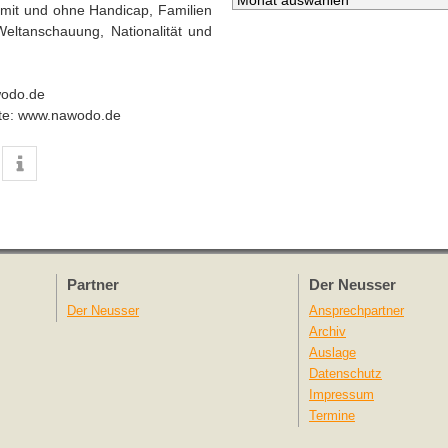
 mit und ohne Handicap, Familien
eltanschauung, Nationalität und
wodo.de
site: www.nawodo.de
Partner
Der Neusser
Der Neusser
Ansprechpartner
Archiv
Auslage
Datenschutz
Impressum
Termine