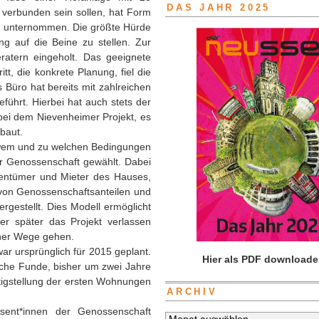
DAS JAHR 2025
 verbunden sein sollen, hat Form
e unternommen. Die größte Hürde
g auf die Beine zu stellen. Zur
ratern eingeholt. Das geeignete
t, die konkrete Planung, fiel die
 Büro hat bereits mit zahlreichen
ührt. Hierbei hat auch stets der
 bei dem Nievenheimer Projekt, es
baut.
 wem und zu welchen Bedingungen
r Genossenschaft gewählt. Dabei
igentümer und Mieter des Hauses,
 von Genossenschaftsanteilen und
rgestellt. Dies Modell ermöglicht
er später das Projekt verlassen
iner Wege gehen.
r ursprünglich für 2015 geplant.
Hier als PDF downloade
sche Funde, bisher um zwei Jahre
rtigstellung der ersten Wohnungen
ARCHIV
sent*innen der Genossenschaft
Archiv