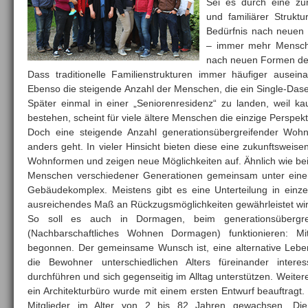
Sei es durch eine zu
und familiärer Struk
Bedürfnis nach neue
– immer mehr Mensch
nach neuen Formen d
Dass traditionelle Familienstrukturen immer häufiger ausein
Ebenso die steigende Anzahl der Menschen, die ein Single-Dasei
Später einmal in einer „Seniorenresidenz“ zu landen, weil k
bestehen, scheint für viele ältere Menschen die einzige Perspekt
Doch eine steigende Anzahl generationsübergreifender Wohn
anders geht. In vieler Hinsicht bieten diese eine zukunftsweis
Wohnformen und zeigen neue Möglichkeiten auf. Ähnlich wie bei
Menschen verschiedener Generationen gemeinsam unter ein
Gebäudekomplex. Meistens gibt es eine Unterteilung in einz
ausreichendes Maß an Rückzugsmöglichkeiten gewährleistet wir
So soll es auch in Dormagen, beim generationsübergr
(Nachbarschaftliches Wohnen Dormagen) funktionieren: Mi
begonnen. Der gemeinsame Wunsch ist, eine alternative Lebens
die Bewohner unterschiedlichen Alters füreinander interes
durchführen und sich gegenseitig im Alltag unterstützen. Weite
ein Architekturbüro wurde mit einem ersten Entwurf beauftragt.
Mitglieder im Alter von 2 bis 82 Jahren gewachsen. Di