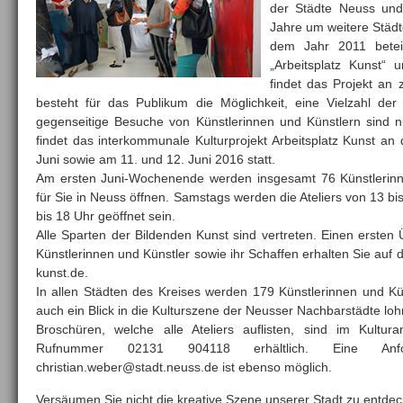
der Städte Neuss und
Jahre um weitere Städt
dem Jahr 2011 beteil
„Arbeitsplatz Kunst“
findet das Projekt an
besteht für das Publikum die Möglichkeit, eine Vielzahl de
gegenseitige Besuche von Künstlerinnen und Künstlern sind 
findet das interkommunale Kulturprojekt Arbeitsplatz Kunst 
Juni sowie am 11. und 12. Juni 2016 statt.
Am ersten Juni-Wochenende werden insgesamt 76 Künstlerinnen
für Sie in Neuss öffnen. Samstags werden die Ateliers von 13 b
bis 18 Uhr geöffnet sein.
Alle Sparten der Bildenden Kunst sind vertreten. Einen ersten
Künstlerinnen und Künstler sowie ihr Schaffen erhalten Sie auf d
kunst.de.
In allen Städten des Kreises werden 179 Künstlerinnen und Künst
auch ein Blick in die Kulturszene der Neusser Nachbarstädte lo
Broschüren, welche alle Ateliers auflisten, sind im Kultu
Rufnummer 02131 904118 erhältlich. Eine An
christian.weber@stadt.neuss.de ist ebenso möglich.
Versäumen Sie nicht die kreative Szene unserer Stadt zu entdec