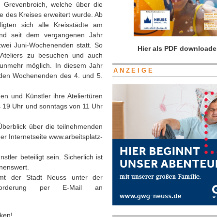
 Grevenbroich, welche über die
e des Kreises erweitert wurde. Ab
igten sich alle Kreisstädte am
 und seit dem vergangenen Jahr
 zwei Juni-Wochenenden statt. So
Hier als PDF downloade
r Ateliers zu besuchen und auch
nunmehr möglich. In diesem Jahr
ANZEIGE
an den Wochenenden des 4. und 5.
 und Künstler ihre Ateliertüren
is 19 Uhr und sonntags von 11 Uhr
 Überblick über die teilnehmenden
er Internetseite www.arbeitsplatz-
ler beteiligt sein. Sicherlich ist
hnenswert.
ramt der Stadt Neuss unter der
forderung per E-Mail an
ken!