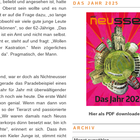
 beliebt und angesehen ist, hatte
DAS JAHR 2025
e Oberst sein wollte und es nun
t er auf die Frage dazu, „so lange
obwohl wir viele gute junge Leute
können“, so der 62-Jährige. „Das
 ist ein Amt und nicht man selbst.
t er, steht auf und fragt: „Wollen
Kastration.“ Mein zögerliches
er da“. Pragmatisch, der Mann.
end, war er doch als Nichtneusser
 gerade das Paradebeispiel eines
ahr für Jahr mit überwältigender
ch noch wie heute. Die erste Wahl
schon genial. Wenn man dann von
, so der Tierarzt und passionierte
Hier als PDF downloade
. „Wir waren damals nach Neuss
erkorps dünn besetzt war, bin ich
ARCHIV
te“, erinnert er sich. Dass ihm
ein Kieler Junge ist, stimmt nicht
Archiv