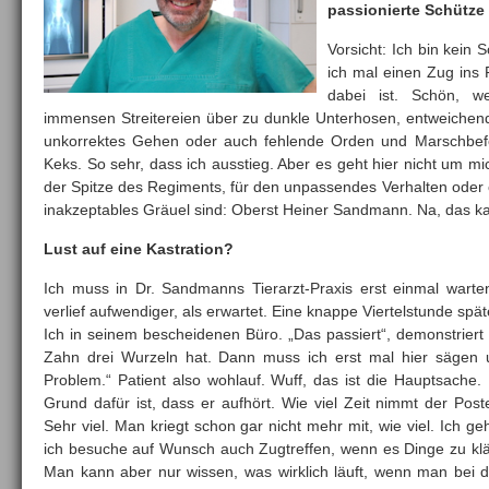
passionierte Schütze 
Vorsicht: Ich bin kein 
ich mal einen Zug ins 
dabei ist. Schön, w
immensen Streitereien über zu dunkle Unterhosen, entweichend
unkorrektes Gehen oder auch fehlende Orden und Marschbefe
Keks. So sehr, dass ich ausstieg. Aber es geht hier nicht um 
der Spitze des Regiments, für den unpassendes Verhalten oder
inakzeptables Gräuel sind: Oberst Heiner Sandmann. Na, das ka
Lust auf eine Kastration?
Ich muss in Dr. Sandmanns Tierarzt-Praxis erst einmal war
verlief aufwendiger, als erwartet. Eine knappe Viertelstunde spät
Ich in seinem bescheidenen Büro. „Das passiert“, demonstriert
Zahn drei Wurzeln hat. Dann muss ich erst mal hier sägen 
Problem.“ Patient also wohlauf. Wuff, das ist die Hauptsache. 
Grund dafür ist, dass er aufhört. Wie viel Zeit nimmt der Post
Sehr viel. Man kriegt schon gar nicht mehr mit, wie viel. Ich
ich besuche auf Wunsch auch Zugtreffen, wenn es Dinge zu klär
Man kann aber nur wissen, was wirklich läuft, wenn man bei der