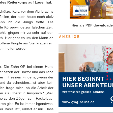
des Reiterkorps auf Lager hat.
Schütze. Kurz vor dem Abi brachte
Rollen, der auch heute noch aktiv
enn ich die Jungs treffe. Die
Hier als PDF downloade
e Körperwinde zur falschen Zeit,
hle gingen mir zu sehr auf den
ANZEIGE
mich. Hier geht es um den Mann an
 offene Knöpfe am Stehkragen ein
nn heiter werden.
ten. Die Zahn-OP bei einem Hund
er sitzen der Doktor und das liebe
 er mit seinen Fingern, „wenn der
und da schneiden…ist aber kein
Ich frage mich, ob die Arbeit der
en als Oberst in Anspruch? „Viel.
 gehe zu den Zügen zum Fackelbau,
en gibt. Es ist immer irgendwas.
 Basis ist“, erklärt er mir. Dass