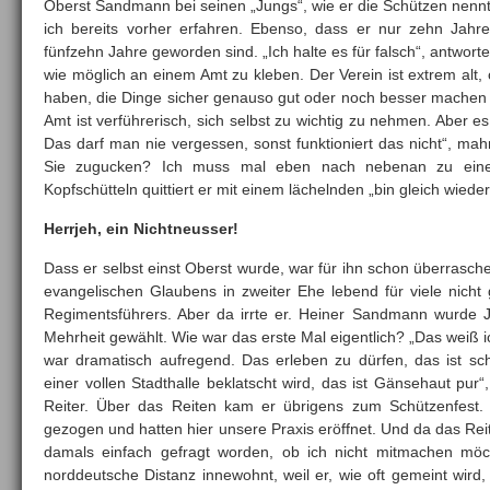
Oberst Sandmann bei seinen „Jungs“, wie er die Schützen nennt,
ich bereits vorher erfahren. Ebenso, dass er nur zehn Jahr
fünfzehn Jahre geworden sind. „Ich halte es für falsch“, antworte
wie möglich an einem Amt zu kleben. Der Verein ist extrem alt, 
haben, die Dinge sicher genauso gut oder noch besser machen 
Amt ist verführerisch, sich selbst zu wichtig zu nehmen. Aber es
Das darf man nie vergessen, sonst funktioniert das nicht“, mahn
Sie zugucken? Ich muss mal eben nach nebenan zu einer 
Kopfschütteln quittiert er mit einem lächelnden „bin gleich wied
Herrjeh, ein Nichtneusser!
Dass er selbst einst Oberst wurde, war für ihn schon überrasch
evangelischen Glaubens in zweiter Ehe lebend für viele nicht
Regimentsführers. Aber da irrte er. Heiner Sandmann wurde J
Mehrheit gewählt. Wie war das erste Mal eigentlich? „Das weiß i
war dramatisch aufregend. Das erleben zu dürfen, das ist 
einer vollen Stadthalle beklatscht wird, das ist Gänsehaut pur“
Reiter. Über das Reiten kam er übrigens zum Schützenfest
gezogen und hatten hier unsere Praxis eröffnet. Und da das Reit
damals einfach gefragt worden, ob ich nicht mitmachen möch
norddeutsche Distanz innewohnt, weil er, wie oft gemeint wird, 