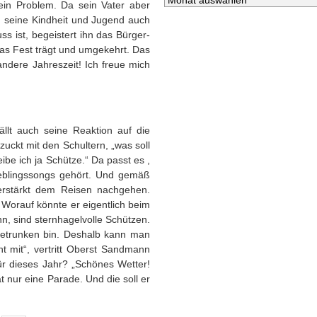
kein Problem. Da sein Vater aber
n seine Kindheit und Jugend auch
s ist, begeistert ihn das Bürger-
 das Fest trägt und umgekehrt. Das
 andere Jahreszeit! Ich freue mich
ällt auch seine Reaktion auf die
zuckt mit den Schultern, „was soll
ibe ich ja Schütze.“ Da passt es ,
eblingssongs gehört. Und gemäß
verstärkt dem Reisen nachgehen.
Worauf könnte er eigentlich beim
n, sind sternhagelvolle Schützen.
h betrunken bin. Deshalb kann man
ht mit“, vertritt Oberst Sandmann
für dieses Jahr? „Schönes Wetter!
t nur eine Parade. Und die soll er