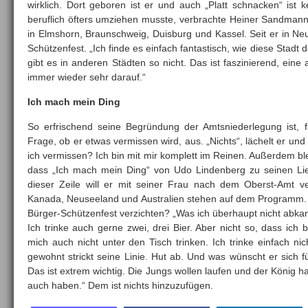
wirklich. Dort geboren ist er und auch „Platt schnacken“ ist 
beruflich öfters umziehen musste, verbrachte Heiner Sandman
in Elmshorn, Braunschweig, Duisburg und Kassel. Seit er in Neus
Schützenfest. „Ich finde es einfach fantastisch, wie diese Stadt
gibt es in anderen Städten so nicht. Das ist faszinierend, eine
immer wieder sehr darauf.“
Ich mach mein Ding
So erfrischend seine Begründung der Amtsniederlegung ist, f
Frage, ob er etwas vermissen wird, aus. „Nichts“, lächelt er und 
ich vermissen? Ich bin mit mir komplett im Reinen. Außerdem ble
dass „Ich mach mein Ding“ von Udo Lindenberg zu seinen Li
dieser Zeile will er mit seiner Frau nach dem Oberst-Amt 
Kanada, Neuseeland und Australien stehen auf dem Programm. 
Bürger-Schützenfest verzichten? „Was ich überhaupt nicht abkan
Ich trinke auch gerne zwei, drei Bier. Aber nicht so, dass ic
mich auch nicht unter den Tisch trinken. Ich trinke einfach nic
gewohnt strickt seine Linie. Hut ab. Und was wünscht er sich 
Das ist extrem wichtig. Die Jungs wollen laufen und der König ha
auch haben.“ Dem ist nichts hinzuzufügen.