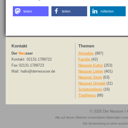
teilen
teilen
mitteilen
Kontakt
Themen
Der
Neu
sser
Aktuelles
(987)
Kontakt: 02131-1789722
Familie
(42)
Fax 02131-1789723
Neusser Kultur
(253)
Mail: hallo@derneusser.de
Neusser Leben
(401)
Neusser Sport
(63)
Neusser Umwelt
(11)
Schützenfeste
(16)
Titelthema
(88)
© 2026
Der Neusser
/ 
Alle auf dieser Website verwendeten Materialien unt
Die Verwendung ist ohne ausdrück