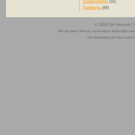
Schützenfeste
(16)
Titelthema
(88)
© 2026
Der Neusser
/ 
Alle auf dieser Website verwendeten Materialien unt
Die Verwendung ist ohne ausdrück