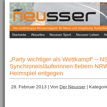
Startseite
Aktuelles
Neusser Sport
Neusser Leben
N
„Party wichtiger als Wettkampf“ – N
Synchroneisläuferinnen fiebern NR
Heimspiel entgegen
28. Februar 2013 | Von
Der Neusser
| Kategori