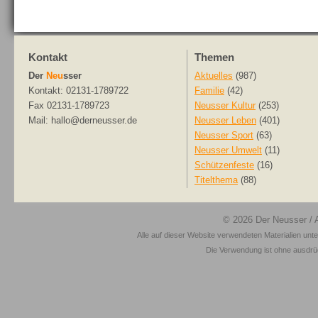
Kontakt
Themen
Der
Neu
sser
Aktuelles
(987)
Kontakt: 02131-1789722
Familie
(42)
Fax 02131-1789723
Neusser Kultur
(253)
Mail: hallo@derneusser.de
Neusser Leben
(401)
Neusser Sport
(63)
Neusser Umwelt
(11)
Schützenfeste
(16)
Titelthema
(88)
© 2026
Der Neusser
/ 
Alle auf dieser Website verwendeten Materialien unt
Die Verwendung ist ohne ausdrück