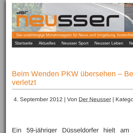
Startseite
Aktuelles
Neusser Sport
Neusser Leben
N
Beim Wenden PKW übersehen – Bei
verletzt
4. September 2012 | Von
Der Neusser
| Katego
Ein 59-jähriger Düsseldorfer hielt a