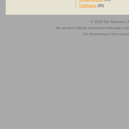
Titelthema
(88)
© 2026
Der Neusser
/ 
Alle auf dieser Website verwendeten Materialien unt
Die Verwendung ist ohne ausdrück