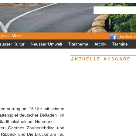
eusser Kultur
Neusser Umwelt
Titelthema
Archiv
Termine
AKTUELLE AUSGABE
 Dämmerung um 15 Uhr mit seinem
attenspiel deutscher Balladen“ im
Stadtbibliothek am Neumarkt.
iker: Goethes Zauberlehrling und
n Ribbeck und Die Brücke am Tai,