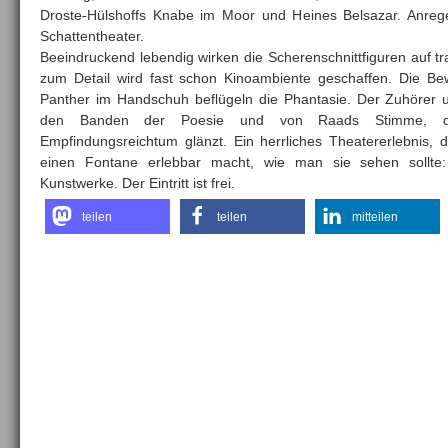
Droste-Hülshoffs Knabe im Moor und Heines Belsazar. Anregen
Schattentheater.
Beeindruckend lebendig wirken die Scherenschnittfiguren auf tr
zum Detail wird fast schon Kinoambiente geschaffen. Die B
Panther im Handschuh beflügeln die Phantasie. Der Zuhörer u
den Banden der Poesie und von Raads Stimme, die
Empfindungsreichtum glänzt. Ein herrliches Theatererlebnis, d
einen Fontane erlebbar macht, wie man sie sehen sollte: 
Kunstwerke. Der Eintritt ist frei.
teilen
teilen
mitteilen