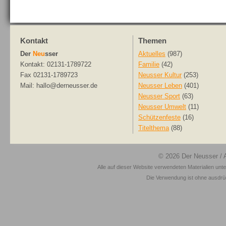
Kontakt
Themen
Der
Neu
sser
Aktuelles
(987)
Kontakt: 02131-1789722
Familie
(42)
Fax 02131-1789723
Neusser Kultur
(253)
Mail: hallo@derneusser.de
Neusser Leben
(401)
Neusser Sport
(63)
Neusser Umwelt
(11)
Schützenfeste
(16)
Titelthema
(88)
© 2026
Der Neusser
/ 
Alle auf dieser Website verwendeten Materialien unt
Die Verwendung ist ohne ausdrück