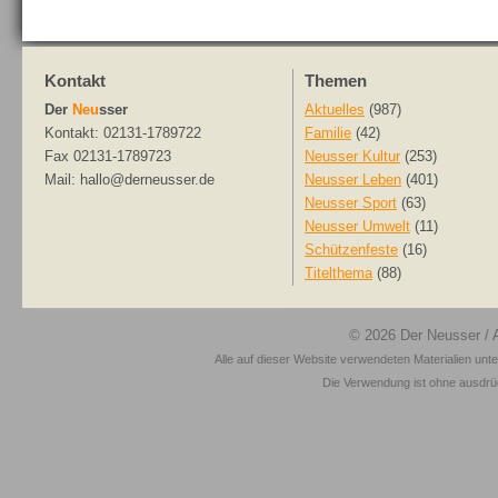
Kontakt
Themen
Der
Neu
sser
Aktuelles
(987)
Kontakt: 02131-1789722
Familie
(42)
Fax 02131-1789723
Neusser Kultur
(253)
Mail: hallo@derneusser.de
Neusser Leben
(401)
Neusser Sport
(63)
Neusser Umwelt
(11)
Schützenfeste
(16)
Titelthema
(88)
© 2026
Der Neusser
/ 
Alle auf dieser Website verwendeten Materialien unt
Die Verwendung ist ohne ausdrück