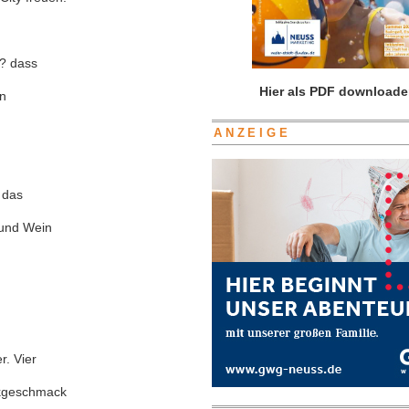
 ? dass
Hier als PDF downloade
An
ANZEIGE
 das
 und Wein
r. Vier
ikgeschmack