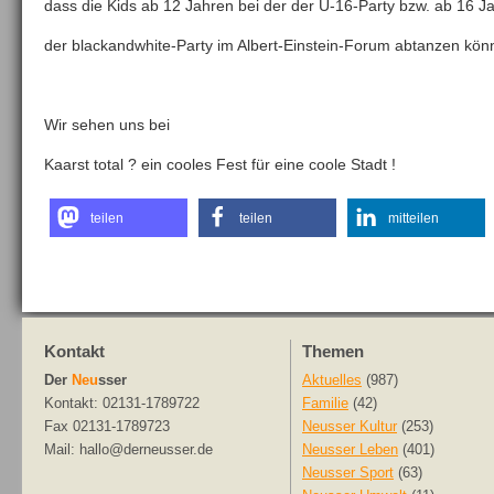
dass die Kids ab 12 Jahren bei der der U-16-Party bzw. ab 16 J
der blackandwhite-Party im Albert-Einstein-Forum abtanzen kön
Wir sehen uns bei
Kaarst total ? ein cooles Fest für eine coole Stadt !
teilen
teilen
mitteilen
Kontakt
Themen
Der
Neu
sser
Aktuelles
(987)
Kontakt: 02131-1789722
Familie
(42)
Fax 02131-1789723
Neusser Kultur
(253)
Mail: hallo@derneusser.de
Neusser Leben
(401)
Neusser Sport
(63)