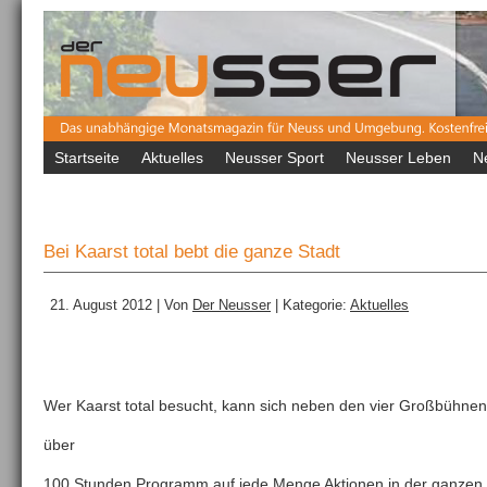
Startseite
Aktuelles
Neusser Sport
Neusser Leben
N
Bei Kaarst total bebt die ganze Stadt
21. August 2012 | Von
Der Neusser
| Kategorie:
Aktuelles
Wer Kaarst total besucht, kann sich neben den vier Großbühne
über
100 Stunden Programm auf jede Menge Aktionen in der ganzen C