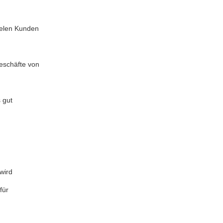
ielen Kunden
eschäfte von
 gut
wird
für