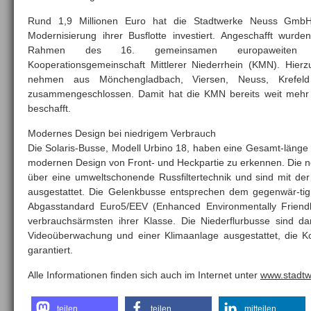
Rund 1,9 Millionen Euro hat die Stadtwerke Neuss GmbH
Modernisierung ihrer Busflotte investiert. Angeschafft wurd
Rahmen des 16. gemeinsamen europaweiten Bes
Kooperationsgemeinschaft Mittlerer Niederrhein (KMN). Hierz
nehmen aus Mönchengladbach, Viersen, Neuss, Krefel
zusammengeschlossen. Damit hat die KMN bereits weit meh
beschafft.
Modernes Design bei niedrigem Verbrauch
Die Solaris-Busse, Modell Urbino 18, haben eine Gesamt-länge
modernen Design von Front- und Heckpartie zu erkennen. Die 
über eine umweltschonende Russfiltertechnik und sind mit de
ausgestattet. Die Gelenkbusse entsprechen dem gegenwär-tig
Abgasstandard Euro5/EEV (Enhanced Environmentally Friend
verbrauchsärmsten ihrer Klasse. Die Niederflurbusse sind d
Videoüberwachung und einer Klimaanlage ausgestattet, die K
garantiert.
Alle Informationen finden sich auch im Internet unter
www.stadtw
teilen
teilen
mitteilen