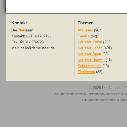
Kontakt
Themen
Der
Neu
sser
Aktuelles
(987)
Kontakt: 02131-1789722
Familie
(42)
Fax 02131-1789723
Neusser Kultur
(253)
Mail: hallo@derneusser.de
Neusser Leben
(401)
Neusser Sport
(63)
Neusser Umwelt
(11)
Schützenfeste
(16)
Titelthema
(88)
© 2026
Der Neusser
/ 
Alle auf dieser Website verwendeten Materialien unt
Die Verwendung ist ohne ausdrück