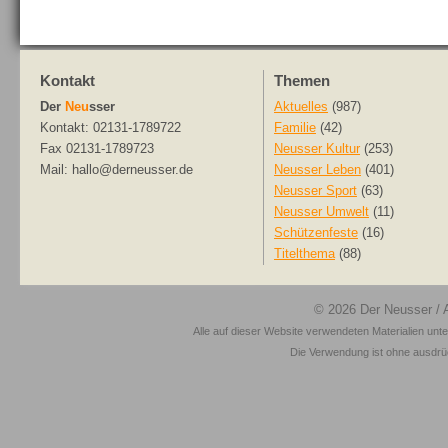
Kontakt
Themen
Der
Neu
sser
Aktuelles
(987)
Kontakt: 02131-1789722
Familie
(42)
Fax 02131-1789723
Neusser Kultur
(253)
Mail: hallo@derneusser.de
Neusser Leben
(401)
Neusser Sport
(63)
Neusser Umwelt
(11)
Schützenfeste
(16)
Titelthema
(88)
© 2026
Der Neusser
/ 
Alle auf dieser Website verwendeten Materialien unt
Die Verwendung ist ohne ausdrück