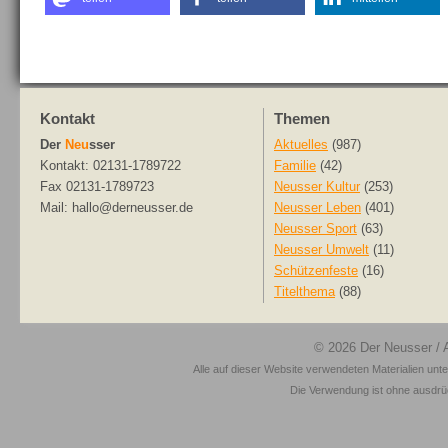
Kontakt
Themen
Der
Neu
sser
Aktuelles
(987)
Kontakt: 02131-1789722
Familie
(42)
Fax 02131-1789723
Neusser Kultur
(253)
Mail: hallo@derneusser.de
Neusser Leben
(401)
Neusser Sport
(63)
Neusser Umwelt
(11)
Schützenfeste
(16)
Titelthema
(88)
© 2026
Der Neusser
/ 
Alle auf dieser Website verwendeten Materialien unt
Die Verwendung ist ohne ausdrück