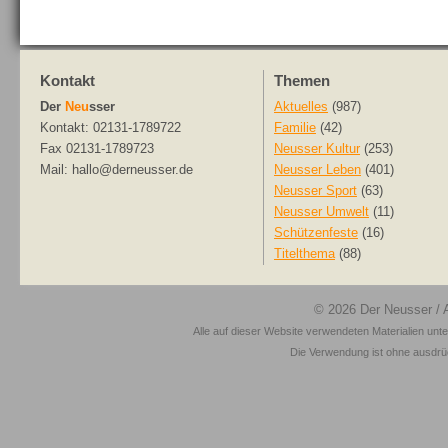
Kontakt
Themen
Der
Neu
sser
Aktuelles
(987)
Kontakt: 02131-1789722
Familie
(42)
Fax 02131-1789723
Neusser Kultur
(253)
Mail: hallo@derneusser.de
Neusser Leben
(401)
Neusser Sport
(63)
Neusser Umwelt
(11)
Schützenfeste
(16)
Titelthema
(88)
© 2026
Der Neusser
/ 
Alle auf dieser Website verwendeten Materialien unt
Die Verwendung ist ohne ausdrück