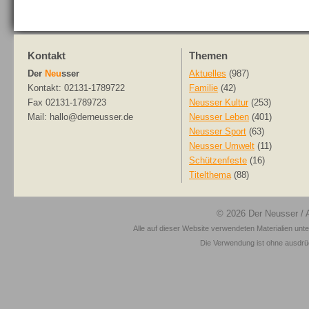
Kontakt
Themen
Der
Neu
sser
Aktuelles
(987)
Kontakt: 02131-1789722
Familie
(42)
Fax 02131-1789723
Neusser Kultur
(253)
Mail: hallo@derneusser.de
Neusser Leben
(401)
Neusser Sport
(63)
Neusser Umwelt
(11)
Schützenfeste
(16)
Titelthema
(88)
© 2026
Der Neusser
/ 
Alle auf dieser Website verwendeten Materialien unt
Die Verwendung ist ohne ausdrück