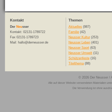
Kontakt
Themen
Der
Neu
sser
Aktuelles
(987)
Kontakt: 02131-1789722
Familie
(42)
Fax 02131-1789723
Neusser Kultur
(253)
Mail: hallo@derneusser.de
Neusser Leben
(401)
Neusser Sport
(63)
Neusser Umwelt
(11)
Schützenfeste
(16)
Titelthema
(88)
© 2026
Der Neusser
/ 
Alle auf dieser Website verwendeten Materialien unt
Die Verwendung ist ohne ausdrück