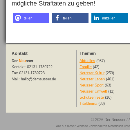
mögliche Straftaten zu geben!
teilen
teilen
mitteilen
Kontakt
Themen
Der
Neu
sser
Aktuelles
(987)
Kontakt: 02131-1789722
Familie
(42)
Fax 02131-1789723
Neusser Kultur
(253)
Mail: hallo@derneusser.de
Neusser Leben
(401)
Neusser Sport
(63)
Neusser Umwelt
(11)
Schützenfeste
(16)
Titelthema
(88)
© 2026
Der Neusser
/ 
Alle auf dieser Website verwendeten Materialien unt