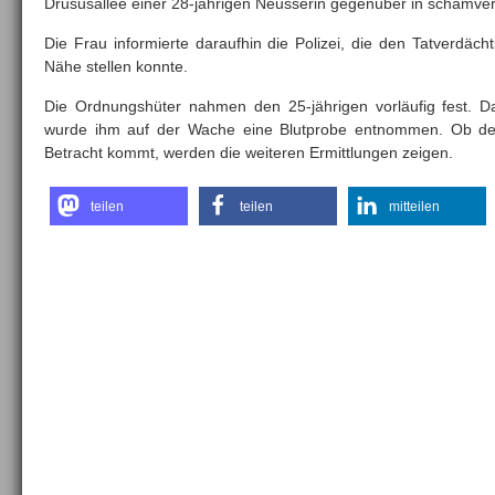
Drususallee einer 28-jährigen Neusserin gegenüber in schamver
Die Frau informierte daraufhin die Polizei, die den Tatverdächt
Nähe stellen konnte.
Die Ordnungshüter nahmen den 25-jährigen vorläufig fest. Da
wurde ihm auf der Wache eine Blutprobe entnommen. Ob der 
Betracht kommt, werden die weiteren Ermittlungen zeigen.
teilen
teilen
mitteilen