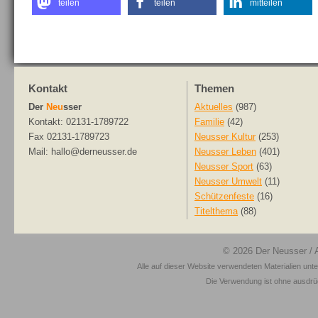
teilen
teilen
mitteilen
Kontakt
Themen
Der
Neu
sser
Aktuelles
(987)
Kontakt: 02131-1789722
Familie
(42)
Fax 02131-1789723
Neusser Kultur
(253)
Mail: hallo@derneusser.de
Neusser Leben
(401)
Neusser Sport
(63)
Neusser Umwelt
(11)
Schützenfeste
(16)
Titelthema
(88)
© 2026
Der Neusser
/ 
Alle auf dieser Website verwendeten Materialien unt
Die Verwendung ist ohne ausdrück