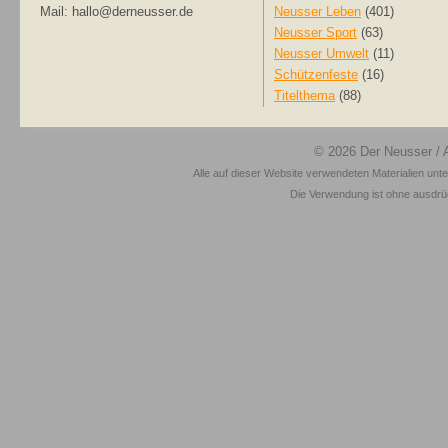
Mail: hallo@derneusser.de
Neusser Leben
(401)
Neusser Sport
(63)
Neusser Umwelt
(11)
Schützenfeste
(16)
Titelthema
(88)
© 2026
Der Neusser
/ 
Alle auf dieser Website verwendeten Materialien unt
Die Verwendung ist ohne ausdrück