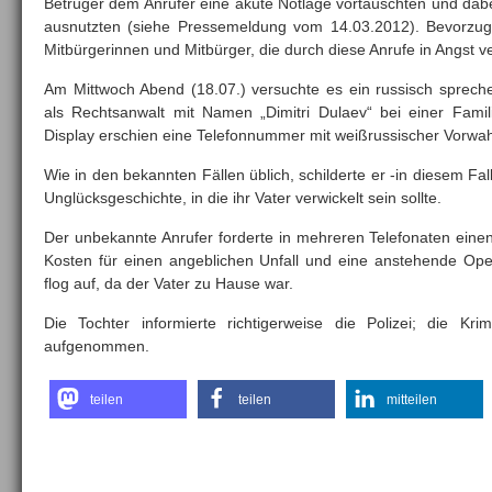
Betrüger dem Anrufer eine akute Notlage vortäuschten und dabe
ausnutzten (siehe Pressemeldung vom 14.03.2012). Bevorzug
Mitbürgerinnen und Mitbürger, die durch diese Anrufe in Angst v
Am Mittwoch Abend (18.07.) versuchte es ein russisch sprech
als Rechtsanwalt mit Namen „Dimitri Dulaev“ bei einer Famili
Display erschien eine Telefonnummer mit weißrussischer Vorwah
Wie in den bekannten Fällen üblich, schilderte er -in diesem Fall
Unglücksgeschichte, in die ihr Vater verwickelt sein sollte.
Der unbekannte Anrufer forderte in mehreren Telefonaten einen
Kosten für einen angeblichen Unfall und eine anstehende Ope
flog auf, da der Vater zu Hause war.
Die Tochter informierte richtigerweise die Polizei; die Krim
aufgenommen.
teilen
teilen
mitteilen