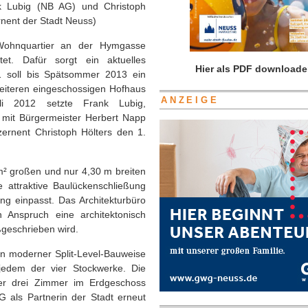
nk Lubig (NB AG) und Christoph
nent der Stadt Neuss)
 Wohnquartier an der Hymgasse
tet. Dafür sorgt ein aktuelles
Hier als PDF downloade
 soll bis Spätsommer 2013 ein
eiteren eingeschossigen Hofhaus
ANZEIGE
li 2012 setzte Frank Lubig,
 mit Bürgermeister Herbert Napp
ernent Christoph Hölters den 1.
m² großen und nur 4,30 m breiten
 attraktive Baulückenschließung
ng einpasst. Das Architekturbüro
n Anspruch eine architektonisch
geschrieben wird.
n moderner Split-Level-Bauweise
edem der vier Stockwerke. Die
r drei Zimmer im Erdgeschoss
G als Partnerin der Stadt erneut