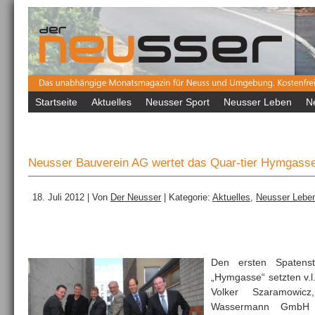
Startseite
Aktuelles
Neusser Sport
Neusser Leben
N
Neusser Bauverein AG wertet das Quar-tier Hymgasse
18. Juli 2012 | Von
Der Neusser
| Kategorie:
Aktuelles
,
Neusser Lebe
Den ersten Spatenst
„Hymgasse“ setzten v.l
Volker Szaramowicz
Wassermann GmbH 