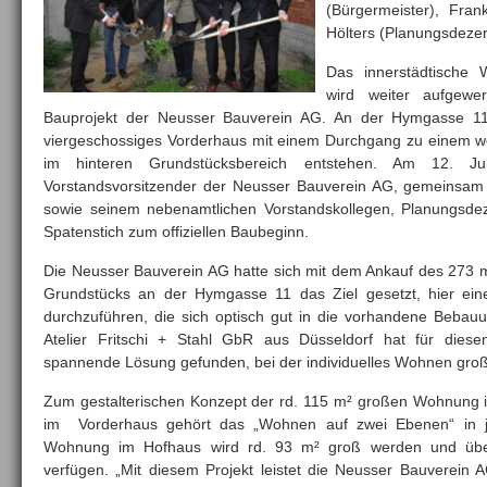
(Bürgermeister), Fra
Hölters (Planungsdezer
Das innerstädtische
wird weiter aufgewer
Bauprojekt der Neusser Bauverein AG. An der Hymgasse 11
viergeschossiges Vorderhaus mit einem Durchgang zu einem w
im hinteren Grundstücksbereich entstehen. Am 12. Ju
Vorstandsvorsitzender der Neusser Bauverein AG, gemeinsam
sowie seinem nebenamtlichen Vorstandskollegen, Planungsdez
Spatenstich zum offiziellen Baubeginn.
Die Neusser Bauverein AG hatte sich mit dem Ankauf des 273 
Grundstücks an der Hymgasse 11 das Ziel gesetzt, hier eine
durchzuführen, die sich optisch gut in die vorhandene Bebauu
Atelier Fritschi + Stahl GbR aus Düsseldorf hat für diese
spannende Lösung gefunden, bei der individuelles Wohnen groß
Zum gestalterischen Konzept der rd. 115 m² großen Wohnung i
im Vorderhaus gehört das „Wohnen auf zwei Ebenen“ in j
Wohnung im Hofhaus wird rd. 93 m² groß werden und übe
verfügen. „Mit diesem Projekt leistet die Neusser Bauverein A