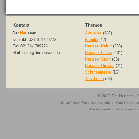
Kontakt
Themen
Der
Neu
sser
Aktuelles
(987)
Kontakt: 02131-1789722
Familie
(42)
Fax 02131-1789723
Neusser Kultur
(253)
Mail: hallo@derneusser.de
Neusser Leben
(401)
Neusser Sport
(63)
Neusser Umwelt
(11)
Schützenfeste
(16)
Titelthema
(88)
© 2026
Der Neusser
/ 
Alle auf dieser Website verwendeten Materialien unt
Die Verwendung ist ohne ausdrück