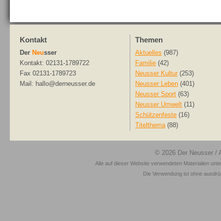
Kontakt
Themen
Der
Neu
sser
Aktuelles
(987)
Kontakt: 02131-1789722
Familie
(42)
Fax 02131-1789723
Neusser Kultur
(253)
Mail: hallo@derneusser.de
Neusser Leben
(401)
Neusser Sport
(63)
Neusser Umwelt
(11)
Schützenfeste
(16)
Titelthema
(88)
© 2026
Der Neusser
/ 
Alle auf dieser Website verwendeten Materialien unt
Die Verwendung ist ohne ausdrück