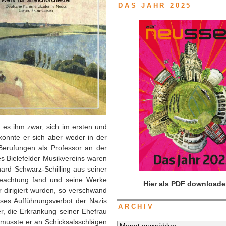
DAS JAHR 2025
 es ihm zwar, sich im ersten und
konnte er sich aber weder in der
 Berufungen als Professor an der
es Bielefelder Musikvereins waren
ard Schwarz-Schilling aus seiner
 Beachtung fand und seine Werke
Hier als PDF downloade
 dirigiert wurden, so verschwand
ises Aufführungsverbot der Nazis
ARCHIV
, die Erkrankung seiner Ehefrau
 musste er an Schicksalsschlägen
Archiv