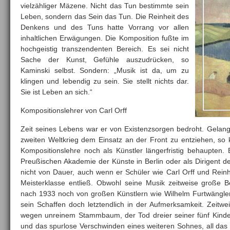
vielzähliger Mäzene. Nicht das Tun bestimmte sein
Leben, sondern das Sein das Tun. Die Reinheit des
Denkens und des Tuns hatte Vorrang vor allen
inhaltlichen Erwägungen. Die Komposition fußte im
hochgeistig transzendenten Bereich. Es sei nicht
Sache der Kunst, Gefühle auszudrücken, so
Kaminski selbst. Sondern: „Musik ist da, um zu
klingen und lebendig zu sein. Sie stellt nichts dar.
Sie ist Leben an sich.“
Kompositionslehrer von Carl Orff
Zeit seines Lebens war er von Existenzsorgen bedroht. Gelang
zweiten Weltkrieg dem Einsatz an der Front zu entziehen, so 
Kompositionslehre noch als Künstler längerfristig behaupten.
Preußischen Akademie der Künste in Berlin oder als Dirigent d
nicht von Dauer, auch wenn er Schüler wie Carl Orff und Reinh
Meisterklasse entließ. Obwohl seine Musik zeitweise große
nach 1933 noch von großen Künstlern wie Wilhelm Furtwängler
sein Schaffen doch letztendlich in der Aufmerksamkeit. Zeitwe
wegen unreinem Stammbaum, der Tod dreier seiner fünf Kinder
und das spurlose Verschwinden eines weiteren Sohnes, all das