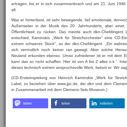
ertragen, bis er in sich zusammenbrach und am 21. Juni 1946 s
alt.
Was er hinterlässt, ist sehr bewegende, tief emotionale, dennoch
Außenseiter in der Musik des 20. Jahrhunderts, aber einer
Öffentlichkeit zu rücken. Das meinte auch dkn-Chefdirigent 
entschied, Kaminskis „Werk für Streichorchester“ eine CD-Ei
extrem schweres Stück“, so der dkn-Chefdirigent. „Ein wahr
sich vermutlich noch keiner ran gewagt. Aber solche Hera
Neuland erkunden ebenso. Umso zufriedener ist er mit dem Er
kann das so nicht schaffen. Hier ist von A bis Z alles o.k.“. I
dieses technisch extrem anspruchsvolle Werk, betont er. Wir sag
(CD-Ersteinspielung von Heinrich Kaminskis „Werk für Streic
Label, zu beziehen über www.jpc.de, der dkn und dem Cleme
in Zusammenarbeit mit dem Clemens-Sels-Museum.)
teilen
teilen
mitteilen