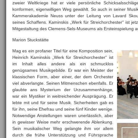
zweier Weltkriege hat er viele persönliche Schicksalsschlä
konformen, eigenwilligen Weg gewählt. So auch in seiner Mus
Kammerakademie Neuss unter der Leitung von Lavard Skou-
seines Schaffens. Kaminskis „Werk für Streichorchester“ ist je
Mitgestaltung des Clemens-Sels-Museums als Ersteinspielung a
Marion Stuckstätte
Mag es ein profaner Titel für eine Komposition sein,
Heinrich Kaminskis „Werk für Streichorchester“ ist
im Inhalt alles andere als ein schmucklos
genügsames Musikgebilde. Er war ein Meister der
klassischen Form, aber einer, der dem Orchester
viel abverlangte. Seinen Mitmenschen ebenfalls. Er
glaubte ans Mysterium der Urzusammenhänge,
war ein Mystiker in weitreichender Ausprägung. Er
lebte mit und für seine Musik. Sicherheiten gab es
für ihn, seine Ehefrau und seine fünf Kinder wenige.
Notwendige Anstellungen waren unerlässlich, aber
in gewisser Weise mehr erschwerende Ablenkung.
Sein musikalischer Weg gelangte ihm vor allem
durch die frühe Unterstützung und Führsprache