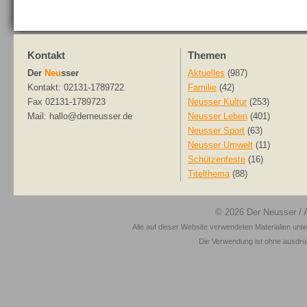
Kontakt
Themen
Der
Neu
sser
Aktuelles
(987)
Kontakt: 02131-1789722
Familie
(42)
Fax 02131-1789723
Neusser Kultur
(253)
Mail: hallo@derneusser.de
Neusser Leben
(401)
Neusser Sport
(63)
Neusser Umwelt
(11)
Schützenfeste
(16)
Titelthema
(88)
© 2026
Der Neusser
/ 
Alle auf dieser Website verwendeten Materialien unt
Die Verwendung ist ohne ausdrück