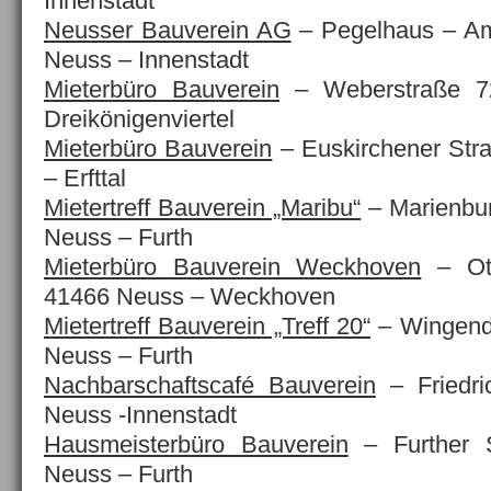
Innenstadt
Neusser Bauverein AG
– Pegelhaus – Am
Neuss – Innenstadt
Mieterbüro Bauverein
– Weberstraße 7
Dreikönigenviertel
Mieterbüro Bauverein
– Euskirchener Str
– Erfttal
Mietertreff Bauverein „Maribu“
– Marienbur
Neuss – Furth
Mieterbüro Bauverein Weckhoven
– Ott
41466 Neuss – Weckhoven
Mietertreff Bauverein „Treff 20“
– Wingend
Neuss – Furth
Nachbarschaftscafé Bauverein
– Friedri
Neuss -Innenstadt
Hausmeisterbüro Bauverein
– Further 
Neuss – Furth