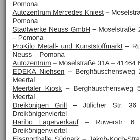
Pomona
Autozentrum Mercedes Kniest
– Moselstr
Pomona
Stadtwerke Neuss GmbH
–
Moselstraße
– Pomona
ProKilo Metall- und Kunststoffmarkt
– Ru
Neuss – Pomona
Autozentrum
– Moselstraße 31A – 41464
EDEKA Niehsen
– Berghäuschensweg 
Meertal
Meertaler Kiosk
– Berghäuschensweg 5
Meertal
Dreikönigen Grill
– Jülicher Str. 3
Dreikönigenviertel
Haribo Lagerverkauf
– Ruwerstr. 6
Dreikönigenviertel
Eissporthalle Südpark
– Jakob-Koch-Stra