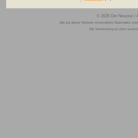
© 2026
Der Neusser
/ 
Alle auf dieser Website verwendeten Materialien unt
Die Verwendung ist ohne ausdrück