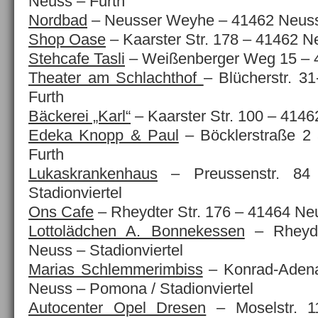
Neuss – Furth
Nordbad
– Neusser Weyhe – 41462 Neuss
Shop Oase
– Kaarster Str. 178 – 41462 N
Stehcafe Tasli
– Weißenberger Weg 15 – 
Theater am Schlachthof
– Blücherstr. 3
Furth
Bäckerei „Karl“
– Kaarster Str. 100 – 4146
Edeka Knopp & Paul
– Böcklerstraße 2
Furth
Lukaskrankenhaus
– Preussenstr. 84
Stadionviertel
Ons Cafe
– Rheydter Str. 176 – 41464 Neu
Lottolädchen A. Bonnekessen
– Rheydt
Neuss – Stadionviertel
Marias Schlemmerimbiss
– Konrad-Adena
Neuss – Pomona / Stadionviertel
Autocenter Opel Dresen
– Moselstr. 