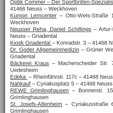
Optik Commer – Der Sportbrillen-Spezialis
41466 Neuss – Weckhoven
Kumon Lerncenter
– Otto-Wels-Straße 
Weckhoven
Neusser Reha, Daniel Schillings
– Artur
Neuss – Gnadental
Kiosk Gnadental
– Konradstr. 3 – 41468 
Dr. Goder Allgemeinmedizin
– Grüner We
Gnadental
Bäckerei Kraus
– Macherscheider Str.
Uedesheim
Edeka
– Rheinfährstr. 117c – 41468 Neu
Nahkauf
– Cyriakusplatz 5 – 41468 Neuss
REWE Grimlinghausen
– Bonnerstr. 1
Grimlinghausen
St. Josefs-Altenheim
– Cyriakusstraße 
Grimlinghausen